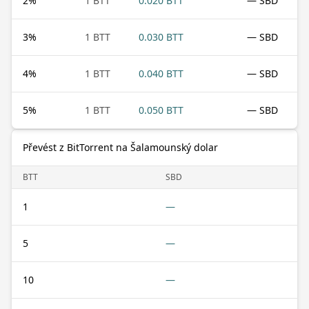
2
%
1 BTT
0.020 BTT
— SBD
3
%
1 BTT
0.030 BTT
— SBD
4
%
1 BTT
0.040 BTT
— SBD
5
%
1 BTT
0.050 BTT
— SBD
Převést z BitTorrent na Šalamounský dolar
BTT
SBD
1
—
5
—
10
—