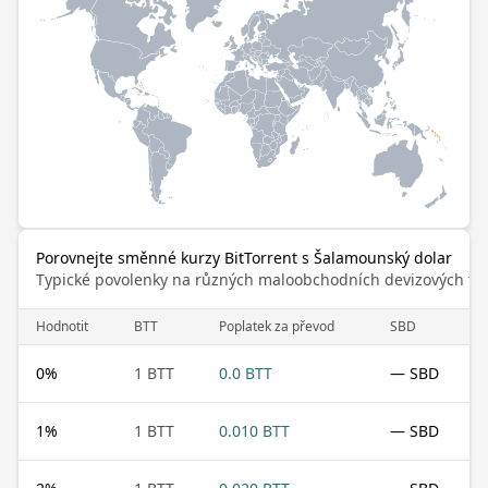
Porovnejte směnné kurzy BitTorrent s Šalamounský dolar
Typické povolenky na různých maloobchodních devizových trz
Hodnotit
BTT
Poplatek za převod
SBD
0
%
1 BTT
0.0 BTT
— SBD
1
%
1 BTT
0.010 BTT
— SBD