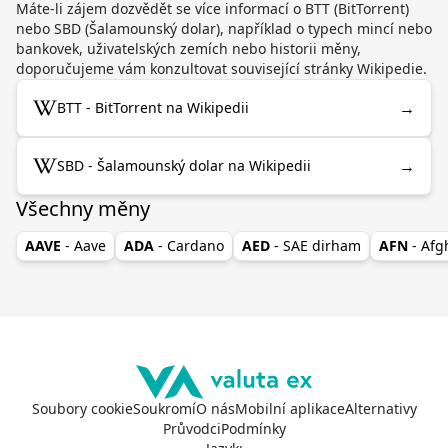
Máte-li zájem dozvědět se více informací o BTT (BitTorrent)
nebo SBD (Šalamounský dolar), například o typech mincí nebo
bankovek, uživatelských zemích nebo historii měny,
doporučujeme vám konzultovat související stránky Wikipedie.
→
BTT - BitTorrent na Wikipedii
→
SBD - Šalamounský dolar na Wikipedii
Všechny měny
AAVE
- Aave
ADA
- Cardano
AED
- SAE dirham
AFN
- Af
Soubory cookie
Soukromí
O nás
Mobilní aplikace
Alternativy
Průvodci
Podmínky