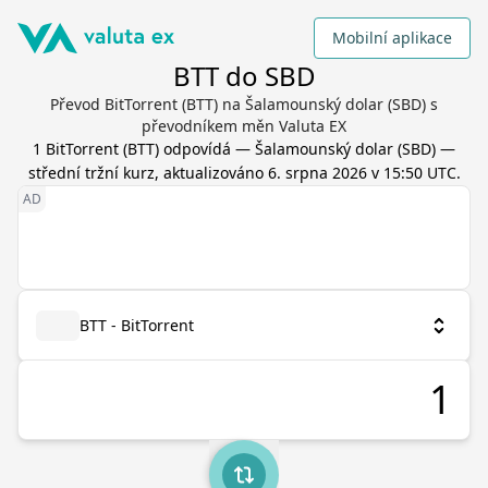
Mobilní aplikace
BTT do SBD
Převod BitTorrent (BTT) na Šalamounský dolar (SBD) s
převodníkem měn Valuta EX
1
BitTorrent
(
BTT
) odpovídá
—
Šalamounský dolar
(
SBD
) —
střední tržní kurz, aktualizováno
6. srpna 2026 v 15:50 UTC
.
BTT - BitTorrent