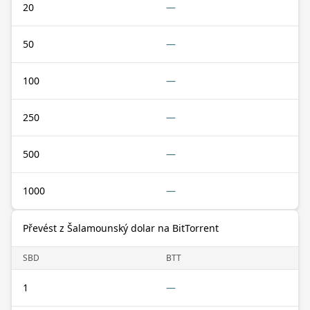
20
—
50
—
100
—
250
—
500
—
1000
—
Převést z Šalamounský dolar na BitTorrent
SBD
BTT
1
—