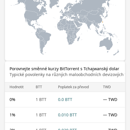
Porovnejte směnné kurzy BitTorrent s Tchajwanský dolar
Typické povolenky na různých maloobchodních devizových trz
Hodnotit
BTT
Poplatek za převod
TWD
0
%
1 BTT
0.0 BTT
— TWD
1
%
1 BTT
0.010 BTT
— TWD