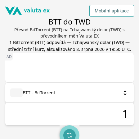
Mobilní aplikace
BTT do TWD
Převod BitTorrent (BTT) na Tchajwanský dolar (TWD) s
převodníkem měn Valuta EX
1
BitTorrent
(
BTT
) odpovídá
—
Tchajwanský dolar
(
TWD
) —
střední tržní kurz, aktualizováno
8. srpna 2026 v 19:50 UTC
.
BTT - BitTorrent