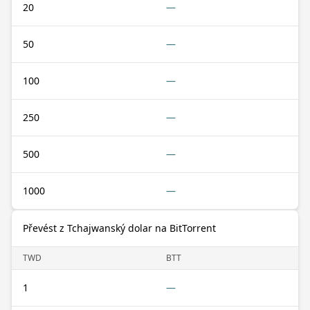
20
—
50
—
100
—
250
—
500
—
1000
—
Převést z Tchajwanský dolar na BitTorrent
TWD
BTT
1
—