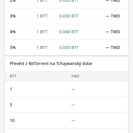
2
%
1 BTT
0.020 BTT
— TWD
3
%
1 BTT
0.030 BTT
— TWD
4
%
1 BTT
0.040 BTT
— TWD
5
%
1 BTT
0.050 BTT
— TWD
Převést z BitTorrent na Tchajwanský dolar
BTT
TWD
1
—
5
—
10
—