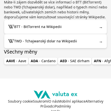
Máte-li zájem dozvědět se více informací o BTT (BitTorrent)
nebo TWD (Tchajwanský dolar), například o typech mincí nebo
bankovek, uživatelských zemích nebo historii měny,
doporučujeme vám konzultovat související stránky Wikipedie.
→
BTT - BitTorrent na Wikipedii
→
TWD - Tchajwanský dolar na Wikipedii
Všechny měny
AAVE
- Aave
ADA
- Cardano
AED
- SAE dirham
AFN
- Af
Soubory cookie
Soukromí
O nás
Mobilní aplikace
Alternativy
Průvodci
Podmínky