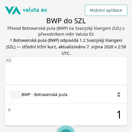
Mobilní aplikace
BWP do SZL
Převod Botswanská pula (BWP) na Svazijský lilangeni (SZL) s
převodníkem měn Valuta EX
1
Botswanská pula
(
BWP
) odpovídá
1.2
Svazijský lilangeni
(
SZL
) — střední tržní kurz, aktualizováno
7. srpna 2026 v 2:50
UTC
.
BWP - Botswanská pula
P