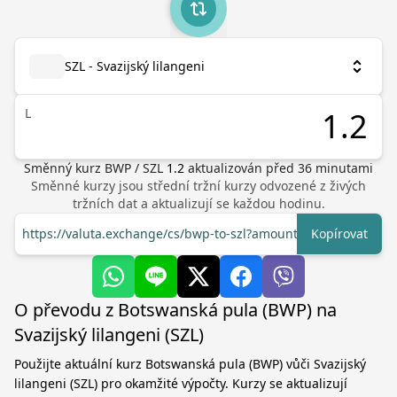
SZL - Svazijský lilangeni
L
Směnný kurz
BWP
/
SZL
1.2
aktualizován před
36
minutami
Směnné kurzy jsou střední tržní kurzy odvozené z živých
tržních dat a aktualizují se každou hodinu.
https://valuta.exchange/cs/bwp-to-szl?amount=1
Kopírovat
O převodu z Botswanská pula (BWP) na
Svazijský lilangeni (SZL)
Použijte aktuální kurz Botswanská pula (BWP) vůči Svazijský
lilangeni (SZL) pro okamžité výpočty. Kurzy se aktualizují