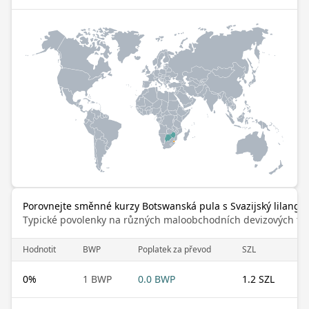
Porovnejte směnné kurzy Botswanská pula s Svazijský lilange
Typické povolenky na různých maloobchodních devizových trz
Hodnotit
BWP
Poplatek za převod
SZL
0
%
1 BWP
0.0 BWP
1.2 SZL