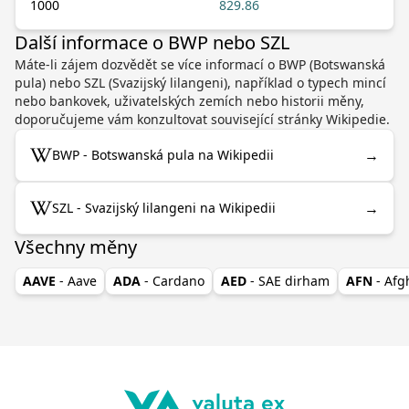
1000
829.86
Další informace o BWP nebo SZL
Máte-li zájem dozvědět se více informací o BWP (Botswanská
pula) nebo SZL (Svazijský lilangeni), například o typech mincí
nebo bankovek, uživatelských zemích nebo historii měny,
doporučujeme vám konzultovat související stránky Wikipedie.
→
BWP - Botswanská pula na Wikipedii
→
SZL - Svazijský lilangeni na Wikipedii
Všechny měny
AAVE
- Aave
ADA
- Cardano
AED
- SAE dirham
AFN
- Af