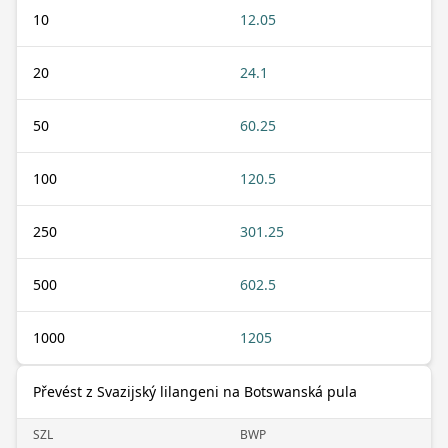
10
12.05
20
24.1
50
60.25
100
120.5
250
301.25
500
602.5
1000
1205
Převést z Svazijský lilangeni na Botswanská pula
SZL
BWP