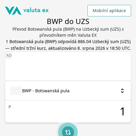
Mobilní aplikace
BWP do UZS
Převod Botswanská pula (BWP) na Uzbecký sum (UZS) s
převodníkem měn Valuta EX
1
Botswanská pula
(
BWP
) odpovídá
886.04
Uzbecký sum
(
UZS
)
— střední tržní kurz, aktualizováno
8. srpna 2026 v 18:50 UTC
.
BWP - Botswanská pula
P