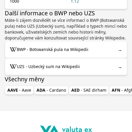
1000
1.12
Další informace o BWP nebo UZS
Máte-li zájem dozvědět se více informací o BWP (Botswanská
pula) nebo UZS (Uzbecký sum), například o typech mincí nebo
bankovek, uživatelských zemích nebo historii měny,
doporučujeme vám konzultovat související stránky Wikipedie.
→
BWP - Botswanská pula na Wikipedii
→
UZS - Uzbecký sum na Wikipedii
Všechny měny
AAVE
- Aave
ADA
- Cardano
AED
- SAE dirham
AFN
- Af