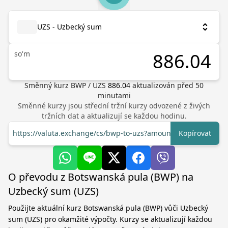
UZS - Uzbecký sum
so'm
Směnný kurz
BWP
/
UZS
886.04
aktualizován před
50
minutami
Směnné kurzy jsou střední tržní kurzy odvozené z živých
tržních dat a aktualizují se každou hodinu.
https://valuta.exchange/cs/bwp-to-uzs?amount=1
Kopírovat
O převodu z Botswanská pula (BWP) na
Uzbecký sum (UZS)
Použijte aktuální kurz Botswanská pula (BWP) vůči Uzbecký
sum (UZS) pro okamžité výpočty. Kurzy se aktualizují každou