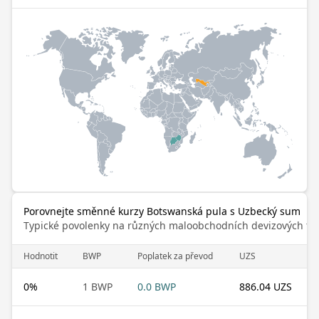
Porovnejte směnné kurzy Botswanská pula s Uzbecký sum
Typické povolenky na různých maloobchodních devizových trz
Hodnotit
BWP
Poplatek za převod
UZS
0
%
1 BWP
0.0 BWP
886.04 UZS