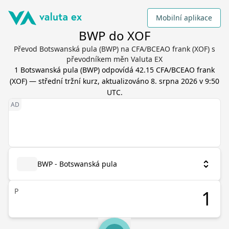
Mobilní aplikace
BWP do XOF
Převod Botswanská pula (BWP) na CFA/BCEAO frank (XOF) s
převodníkem měn Valuta EX
1
Botswanská pula
(
BWP
) odpovídá
42.15
CFA/BCEAO frank
(
XOF
) — střední tržní kurz, aktualizováno
8. srpna 2026 v 9:50
UTC
.
BWP - Botswanská pula
P