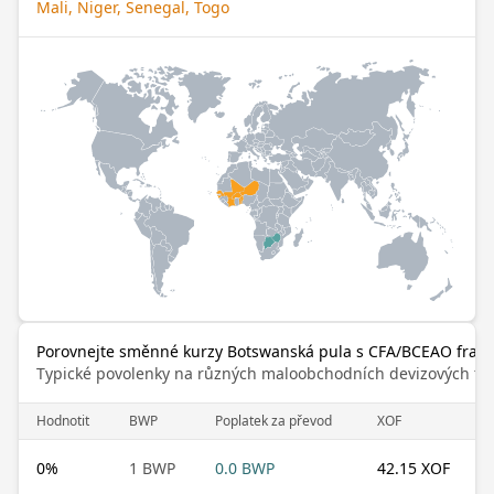
Mali, Niger, Senegal, Togo
Porovnejte směnné kurzy Botswanská pula s CFA/BCEAO fran
Typické povolenky na různých maloobchodních devizových trz
Hodnotit
BWP
Poplatek za převod
XOF
0
%
1 BWP
0.0 BWP
42.15 XOF