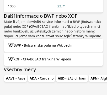
1000
23.71
Další informace o BWP nebo XOF
Máte-li zájem dozvědět se více informací o BWP (Botswanská
pula) nebo XOF (CFA/BCEAO frank), například o typech mincí
nebo bankovek, uživatelských zemích nebo historii měny,
doporučujeme vám konzultovat související stránky Wikipedie.
→
BWP - Botswanská pula na Wikipedii
→
XOF - CFA/BCEAO frank na Wikipedii
Všechny měny
AAVE
- Aave
ADA
- Cardano
AED
- SAE dirham
AFN
- Af