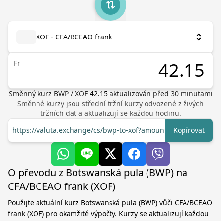
XOF - CFA/BCEAO frank
Fr
Směnný kurz
BWP
/
XOF
42.15
aktualizován před
30
minutami
Směnné kurzy jsou střední tržní kurzy odvozené z živých
tržních dat a aktualizují se každou hodinu.
https://valuta.exchange/cs/bwp-to-xof?amount=1
Kopírovat
O převodu z Botswanská pula (BWP) na
CFA/BCEAO frank (XOF)
Použijte aktuální kurz Botswanská pula (BWP) vůči CFA/BCEAO
frank (XOF) pro okamžité výpočty. Kurzy se aktualizují každou