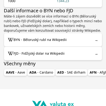
1000
1344.23
Další informace o BYN nebo FJD
Máte-li zájem dozvědět se více informací o BYN (Běloruský
rubl) nebo FJD (Fidžijský dolar), například o typech mincí nebo
bankovek, uživatelských zemích nebo historii měny,
doporučujeme vám konzultovat související stránky Wikipedie.
→
BYN - Běloruský rubl na Wikipedii
→
FJD - Fidžijský dolar na Wikipedii
Všechny měny
AAVE
- Aave
ADA
- Cardano
AED
- SAE dirham
AFN
- Af