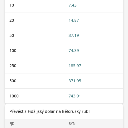
10
7.43
20
14.87
50
37.19
100
74.39
250
185.97
500
371.95
1000
743.91
Převést z Fidžijský dolar na Běloruský rubl
FJD
BYN