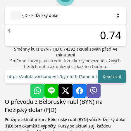
FJD - Fidžijský dolar
$
Směnný kurz
BYN
/
FJD
0.74392
aktualizován před
44
minutami
Směnné kurzy jsou střední tržní kurzy odvozené z živých
tržních dat a aktualizují se každou hodinu.
https://valuta.exchange/cs/byn-to-fjd?amount=1
Kopírovat
O převodu z Běloruský rubl (BYN) na
Fidžijský dolar (FJD)
Použijte aktuální kurz Běloruský rubl (BYN) vůči Fidžijský dolar
(FJD) pro okamžité výpočty. Kurzy se aktualizují každou