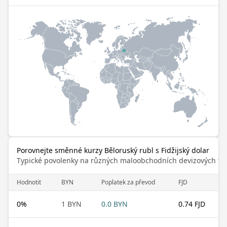
Porovnejte směnné kurzy Běloruský rubl s Fidžijský dolar
Typické povolenky na různých maloobchodních devizových trz
Hodnotit
BYN
Poplatek za převod
FJD
0
%
1 BYN
0.0 BYN
0.74 FJD