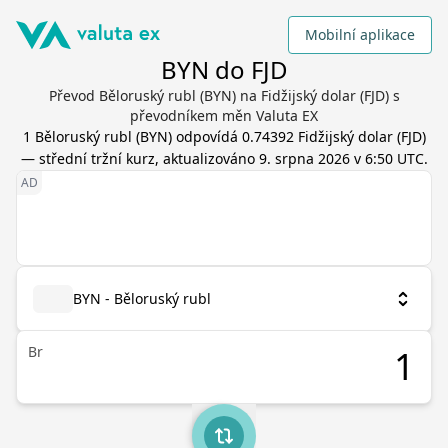
Mobilní aplikace
BYN do FJD
Převod Běloruský rubl (BYN) na Fidžijský dolar (FJD) s
převodníkem měn Valuta EX
1
Běloruský rubl
(
BYN
) odpovídá
0.74392
Fidžijský dolar
(
FJD
)
— střední tržní kurz, aktualizováno
9. srpna 2026 v 6:50 UTC
.
BYN - Běloruský rubl
Br