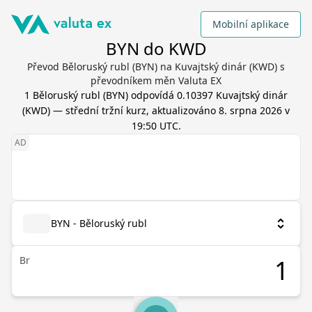
Mobilní aplikace
BYN do KWD
Převod Běloruský rubl (BYN) na Kuvajtský dinár (KWD) s
převodníkem měn Valuta EX
1
Běloruský rubl
(
BYN
) odpovídá
0.10397
Kuvajtský dinár
(
KWD
) — střední tržní kurz, aktualizováno
8. srpna 2026 v
19:50 UTC
.
BYN - Běloruský rubl
Br