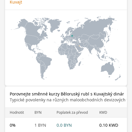
Kuvajt
Porovnejte směnné kurzy Běloruský rubl s Kuvajtský dinár
Typické povolenky na různých maloobchodních devizových trz
Hodnotit
BYN
Poplatek za převod
KWD
0
%
1 BYN
0.0 BYN
0.10 KWD