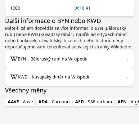
1000
9618.41
Další informace o BYN nebo KWD
Máte-li zájem dozvědět se více informací o BYN (Běloruský
rubl) nebo KWD (Kuvajtský dinár), například o typech mincí
nebo bankovek, uživatelských zemích nebo historii měny,
doporučujeme vám konzultovat související stránky Wikipedie.
→
BYN - Běloruský rubl na Wikipedii
→
KWD - Kuvajtský dinár na Wikipedii
Všechny měny
AAVE
- Aave
ADA
- Cardano
AED
- SAE dirham
AFN
- Af