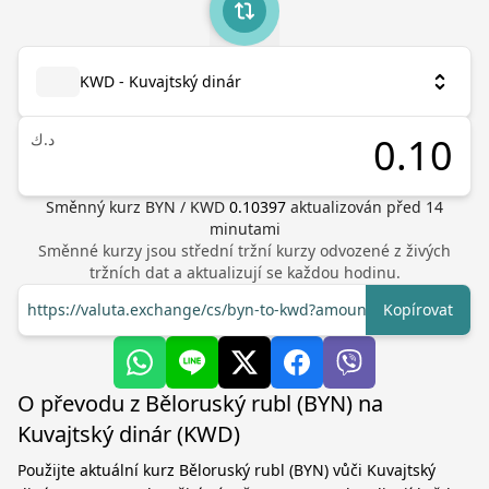
KWD - Kuvajtský dinár
د.ك
Směnný kurz
BYN
/
KWD
0.10397
aktualizován před
14
minutami
Směnné kurzy jsou střední tržní kurzy odvozené z živých
tržních dat a aktualizují se každou hodinu.
https://valuta.exchange/cs/byn-to-kwd?amount=1
Kopírovat
O převodu z Běloruský rubl (BYN) na
Kuvajtský dinár (KWD)
Použijte aktuální kurz Běloruský rubl (BYN) vůči Kuvajtský