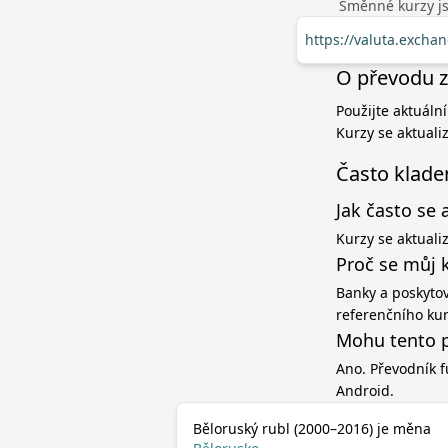
Směnné kurzy jso
https://valuta.excha
O převodu z
Použijte aktuáln
Kurzy se aktuali
Často klade
Jak často se 
Kurzy se aktuali
Proč se můj 
Banky a poskytov
referenčního ku
Mohu tento p
Ano. Převodník f
Android.
Běloruský rubl (2000–2016) je měna