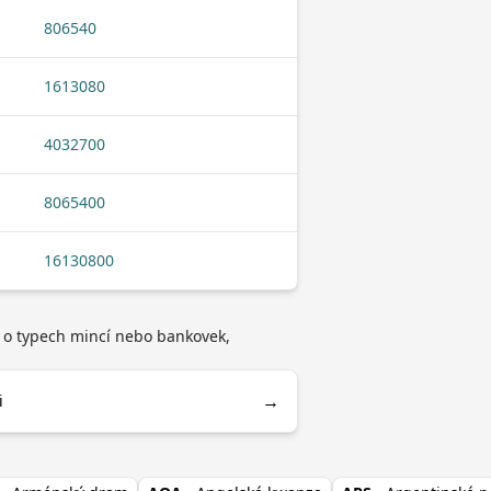
806540
1613080
4032700
8065400
16130800
d o typech mincí nebo bankovek,
→
i