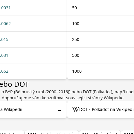
.0031
50
.0062
100
.015
250
.031
500
.062
1000
nebo DOT
í o BYR (Běloruský rubl (2000–2016)) nebo DOT (Polkadot), napříkla
, doporučujeme vám konzultovat související stránky Wikipedie.
→
na Wikipedii
DOT - Polkadot na Wikipedi