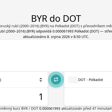
BYR do DOT
oruský rubl (2000–2016) (BYR) na Polkadot (DOT) s převodníkem mě
ubl (2000–2016)
(
BYR
) odpovídá
0.000061993
Polkadot
(
DOT
) — stře
aktualizováno
8. srpna 2026 v 8:50 UTC
.
)
DOT - Polkadot
Směnný kurz
BYR
/
DOT
0.000061993
aktualizován před
47
minutam