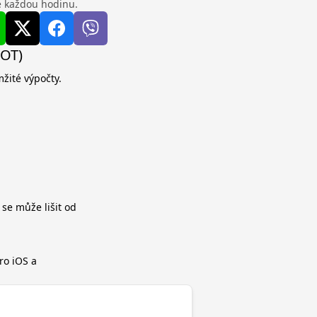
se každou hodinu.
DOT)
mžité výpočty.
 se může lišit od
ro iOS a