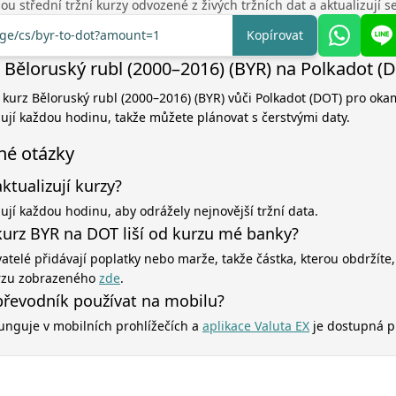
u střední tržní kurzy odvozené z živých tržních dat a aktualizují 
nge/cs/byr-to-dot?amount=1
Kopírovat
 Běloruský rubl (2000–2016) (BYR) na Polkadot (
í kurz Běloruský rubl (2000–2016) (BYR) vůči Polkadot (DOT) pro oka
zují každou hodinu, takže můžete plánovat s čerstvými daty.
né otázky
aktualizují kurzy?
zují každou hodinu, aby odrážely nejnovější tržní data.
kurz BYR na DOT liší od kurzu mé banky?
atelé přidávají poplatky nebo marže, takže částka, kterou obdržíte,
rzu zobrazeného
zde
.
řevodník používat na mobilu?
unguje v mobilních prohlížečích a
aplikace Valuta EX
je dostupná p