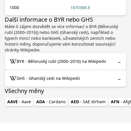
1000
1670368.6
Další informace o BYR nebo GHS
Máte-li zájem dozvědět se více informací o BYR (Běloruský
rubl (2000–2016)) nebo GHS (Ghanský cedi), například o
typech mincí nebo bankovek, uživatelských zemích nebo
historii měny, doporučujeme vám konzultovat související
stránky Wikipedie.
→
BYR - Běloruský rubl (2000–2016) na Wikipedii
→
GHS - Ghanský cedi na Wikipedii
Všechny měny
AAVE
- Aave
ADA
- Cardano
AED
- SAE dirham
AFN
- Af