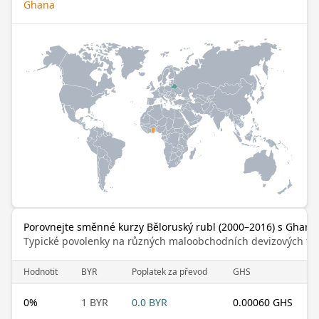
Ghana
Porovnejte směnné kurzy Běloruský rubl (2000–2016) s Ghansk
Typické povolenky na různých maloobchodních devizových trz
Hodnotit
BYR
Poplatek za převod
GHS
0
%
1 BYR
0.0 BYR
0.00060 GHS