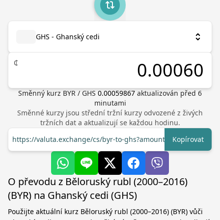
GHS - Ghanský cedi
₵
Směnný kurz
BYR
/
GHS
0.00059867
aktualizován před
6
minutami
Směnné kurzy jsou střední tržní kurzy odvozené z živých
tržních dat a aktualizují se každou hodinu.
https://valuta.exchange/cs/byr-to-ghs?amount=1
Kopírovat
O převodu z Běloruský rubl (2000–2016)
(BYR) na Ghanský cedi (GHS)
Použijte aktuální kurz Běloruský rubl (2000–2016) (BYR) vůči