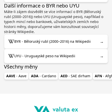
Další informace o BYR nebo UYU
Máte-li zájem dozvědět se více informací o BYR (Běloruský
rubl (2000–2016)) nebo UYU (Uruguayské peso), například o
typech mincí nebo bankovek, uživatelských zemích nebo
historii měny, doporučujeme vám konzultovat související
stránky Wikipedie.
→
BYR - Běloruský rubl (2000–2016) na Wikipedii
→
UYU - Uruguayské peso na Wikipedii
Všechny měny
AAVE
- Aave
ADA
- Cardano
AED
- SAE dirham
AFN
- Af