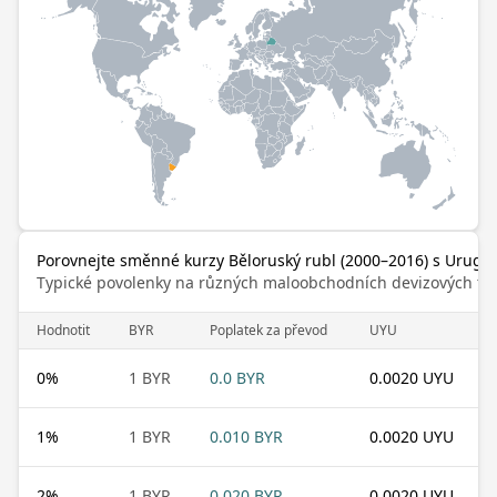
Porovnejte směnné kurzy Běloruský rubl (2000–2016) s Urugu
Typické povolenky na různých maloobchodních devizových trz
Hodnotit
BYR
Poplatek za převod
UYU
0
%
1 BYR
0.0 BYR
0.0020 UYU
1
%
1 BYR
0.010 BYR
0.0020 UYU
2
%
1 BYR
0.020 BYR
0.0020 UYU