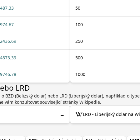
487.33
50
974.67
100
2436.69
250
4873.39
500
9746.78
1000
nebo LRD
 o BZD (Belizský dolar) nebo LRD (Liberijský dolar), například o ty
 vám konzultovat související stránky Wikipedie.
→
LRD - Liberijský dolar na Wi