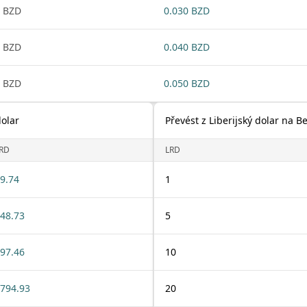
 BZD
0.030 BZD
 BZD
0.040 BZD
 BZD
0.050 BZD
dolar
Převést z Liberijský dolar na Be
RD
LRD
9.74
1
48.73
5
97.46
10
794.93
20