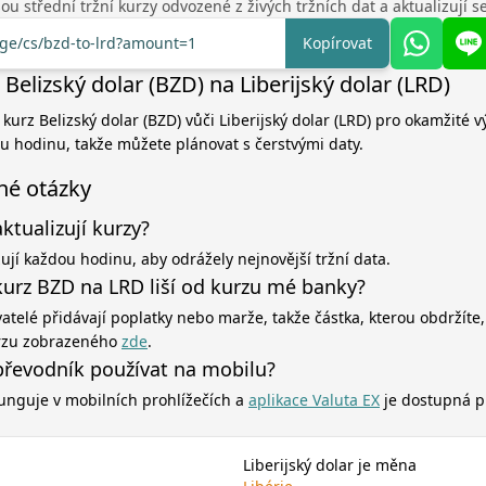
u střední tržní kurzy odvozené z živých tržních dat a aktualizují 
nge/cs/bzd-to-lrd?amount=1
Kopírovat
Belizský dolar (BZD) na Liberijský dolar (LRD)
 kurz Belizský dolar (BZD) vůči Liberijský dolar (LRD) pro okamžité v
ou hodinu, takže můžete plánovat s čerstvými daty.
né otázky
aktualizují kurzy?
zují každou hodinu, aby odrážely nejnovější tržní data.
kurz BZD na LRD liší od kurzu mé banky?
atelé přidávají poplatky nebo marže, takže částka, kterou obdržíte,
rzu zobrazeného
zde
.
řevodník používat na mobilu?
unguje v mobilních prohlížečích a
aplikace Valuta EX
je dostupná p
Liberijský dolar je měna