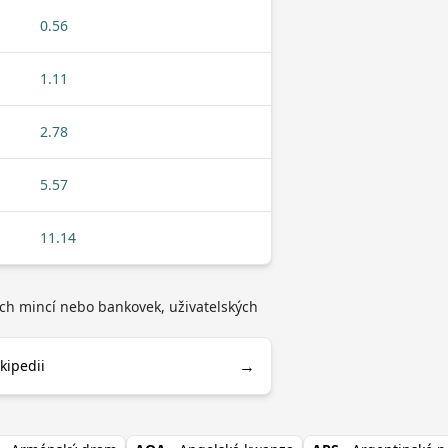
0.56
1.11
2.78
5.57
11.14
pech mincí nebo bankovek, uživatelských
→
kipedii