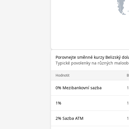
Porovnejte směnné kurzy Belizský dolar
Typické povolenky na různých maloob
Hodnotit
B
0% Mezibankovní sazba
1
1%
1
2% Sazba ATM
1