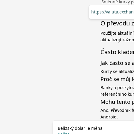
Směnné kurzy jso
https://valuta.excha
O převodu z 
Použijte aktuální
aktualizují každ
Často klade
Jak často se 
Kurzy se aktuali
Proč se můj 
Banky a poskytov
referenčního ku
Mohu tento p
Ano. Převodník f
Android.
Belizský dolar je měna