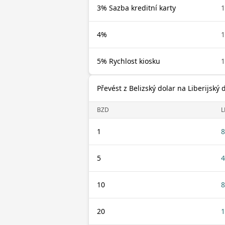
3% Sazba kreditní karty
1
4%
1
5% Rychlost kiosku
1
Převést z Belizský dolar na Liberijský 
BZD
L
1
8
5
4
10
8
20
1