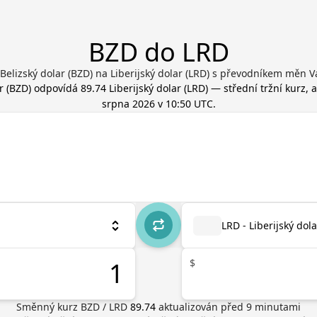
BZD do LRD
Belizský dolar (BZD) na Liberijský dolar (LRD) s převodníkem měn V
r
(
BZD
) odpovídá
89.74
Liberijský dolar
(
LRD
) — střední tržní kurz,
srpna 2026 v 10:50 UTC
.
LRD - Liberijský dola
$
Směnný kurz
BZD
/
LRD
89.74
aktualizován před
9
minutami