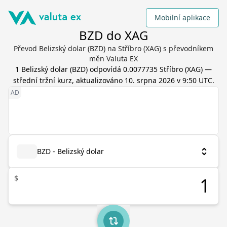
Mobilní aplikace
BZD do XAG
Převod Belizský dolar (BZD) na Stříbro (XAG) s převodníkem
měn Valuta EX
1
Belizský dolar
(
BZD
) odpovídá
0.0077735
Stříbro
(
XAG
) —
střední tržní kurz, aktualizováno
10. srpna 2026 v 9:50 UTC
.
BZD - Belizský dolar
$