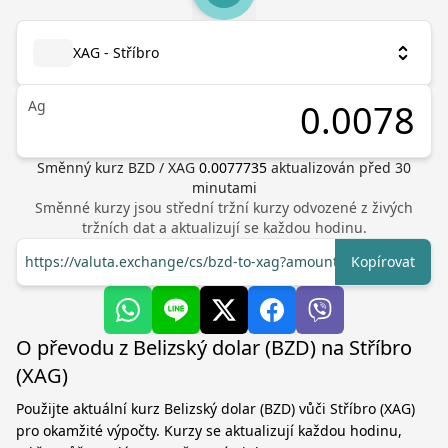
XAG - Stříbro
Ag
Směnný kurz
BZD
/
XAG
0.0077735
aktualizován před
30
minutami
Směnné kurzy jsou střední tržní kurzy odvozené z živých
tržních dat a aktualizují se každou hodinu.
https://valuta.exchange/cs/bzd-to-xag?amount=1
Kopírovat
O převodu z Belizský dolar (BZD) na Stříbro
(XAG)
Použijte aktuální kurz Belizský dolar (BZD) vůči Stříbro (XAG)
pro okamžité výpočty. Kurzy se aktualizují každou hodinu,