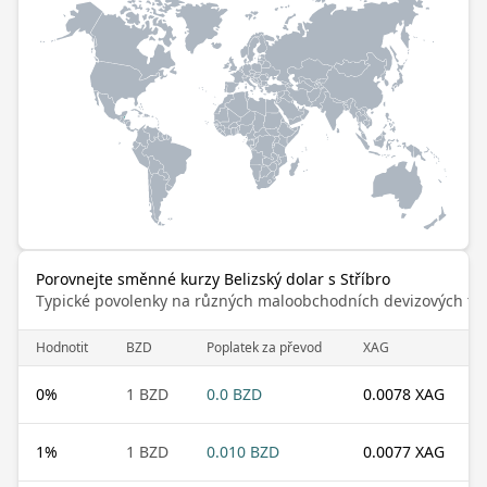
Porovnejte směnné kurzy Belizský dolar s Stříbro
Typické povolenky na různých maloobchodních devizových trz
Hodnotit
BZD
Poplatek za převod
XAG
0
%
1 BZD
0.0 BZD
0.0078 XAG
1
%
1 BZD
0.010 BZD
0.0077 XAG