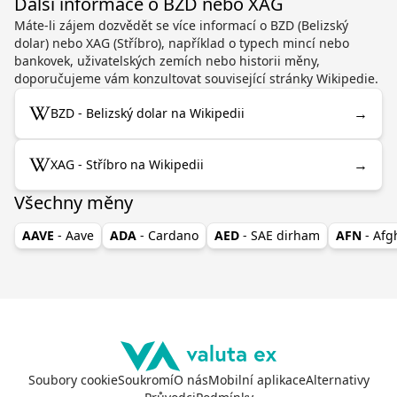
Další informace o BZD nebo XAG
Máte-li zájem dozvědět se více informací o BZD (Belizský
dolar) nebo XAG (Stříbro), například o typech mincí nebo
bankovek, uživatelských zemích nebo historii měny,
doporučujeme vám konzultovat související stránky Wikipedie.
→
BZD - Belizský dolar na Wikipedii
→
XAG - Stříbro na Wikipedii
Všechny měny
AAVE
- Aave
ADA
- Cardano
AED
- SAE dirham
AFN
- Af
Soubory cookie
Soukromí
O nás
Mobilní aplikace
Alternativy