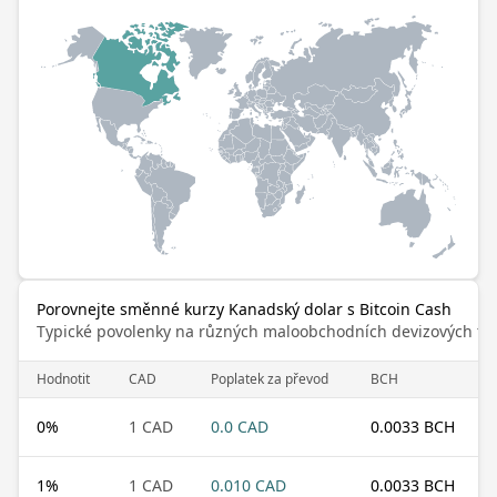
Porovnejte směnné kurzy Kanadský dolar s Bitcoin Cash
Typické povolenky na různých maloobchodních devizových trz
Hodnotit
CAD
Poplatek za převod
BCH
0
%
1 CAD
0.0 CAD
0.0033 BCH
1
%
1 CAD
0.010 CAD
0.0033 BCH