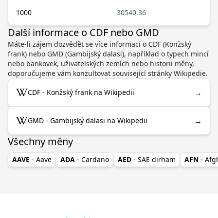
1000
30540.36
Další informace o CDF nebo GMD
Máte-li zájem dozvědět se více informací o CDF (Konžský
frank) nebo GMD (Gambijský dalasi), například o typech mincí
nebo bankovek, uživatelských zemích nebo historii měny,
doporučujeme vám konzultovat související stránky Wikipedie.
→
CDF - Konžský frank na Wikipedii
→
GMD - Gambijský dalasi na Wikipedii
Všechny měny
AAVE
- Aave
ADA
- Cardano
AED
- SAE dirham
AFN
- Af