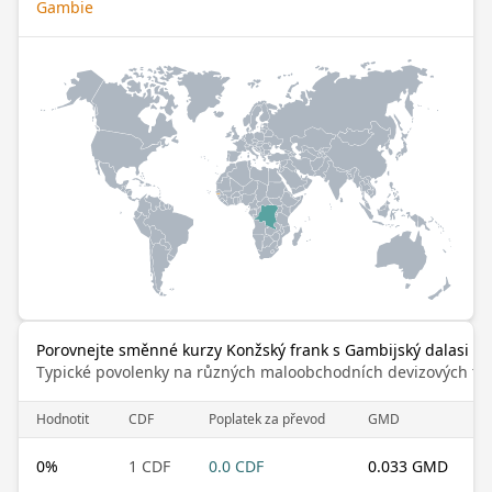
Gambie
Porovnejte směnné kurzy Konžský frank s Gambijský dalasi
Typické povolenky na různých maloobchodních devizových trz
Hodnotit
CDF
Poplatek za převod
GMD
0
%
1 CDF
0.0 CDF
0.033 GMD