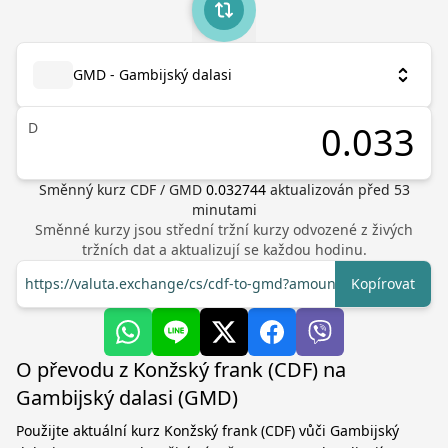
GMD - Gambijský dalasi
D
Směnný kurz
CDF
/
GMD
0.032744
aktualizován před
53
minutami
Směnné kurzy jsou střední tržní kurzy odvozené z živých
tržních dat a aktualizují se každou hodinu.
https://valuta.exchange/cs/cdf-to-gmd?amount=1
Kopírovat
O převodu z Konžský frank (CDF) na
Gambijský dalasi (GMD)
Použijte aktuální kurz Konžský frank (CDF) vůči Gambijský