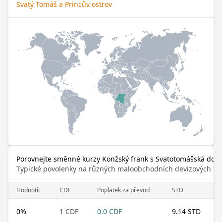
Svatý Tomáš a Princův ostrov
Porovnejte směnné kurzy Konžský frank s Svatotomášská dobr
Typické povolenky na různých maloobchodních devizových trz
Hodnotit
CDF
Poplatek za převod
STD
0
%
1 CDF
0.0 CDF
9.14 STD