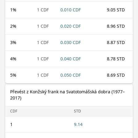
1
%
1 CDF
0.010 CDF
9.05 STD
2
%
1 CDF
0.020 CDF
8.96 STD
3
%
1 CDF
0.030 CDF
8.87 STD
4
%
1 CDF
0.040 CDF
8.78 STD
5
%
1 CDF
0.050 CDF
8.69 STD
Převést z Konžský frank na Svatotomášská dobra (1977–
2017)
CDF
STD
1
9.14