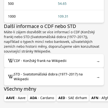
500
54.65
1000
109.31
Další informace o CDF nebo STD
Máte-li zájem dozvědět se více informací o CDF (Konžský
frank) nebo STD (Svatotomášská dobra (1977–2017)),
například o typech mincí nebo bankovek, uživatelských
zemích nebo historii měny, doporučujeme vám konzultovat
související stránky Wikipedie.
→
CDF - Konžský frank na Wikipedii
STD - Svatotomášská dobra (1977–2017) na
→
Wikipedii
Všechny měny
AAVE
- Aave
ADA
- Cardano
AED
- SAE dirham
AFN
- Af