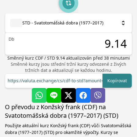
STD - Svatotomášská dobra (1977–2017)
Db
Směnný kurz
CDF
/
STD
9.14
aktualizován před
38
minutami
Směnné kurzy jsou střední tržní kurzy odvozené z živých
tržních dat a aktualizují se každou hodinu.
https://valuta.exchange/cs/cdf-to-std?amount=1
Kopírovat
O převodu z Konžský frank (CDF) na
Svatotomášská dobra (1977–2017) (STD)
Použijte aktuální kurz Konžský frank (CDF) vůči Svatotomášská
dobra (1977–2017) (STD) pro okamžité výpočty. Kurzy se