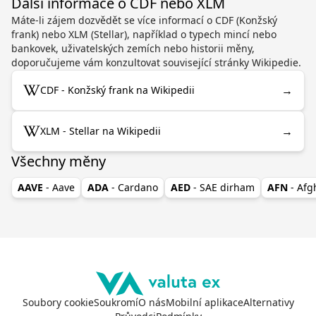
Další informace o CDF nebo XLM
Máte-li zájem dozvědět se více informací o CDF (Konžský
frank) nebo XLM (Stellar), například o typech mincí nebo
bankovek, uživatelských zemích nebo historii měny,
doporučujeme vám konzultovat související stránky Wikipedie.
→
CDF - Konžský frank na Wikipedii
→
XLM - Stellar na Wikipedii
Všechny měny
AAVE
- Aave
ADA
- Cardano
AED
- SAE dirham
AFN
- Af
Soubory cookie
Soukromí
O nás
Mobilní aplikace
Alternativy