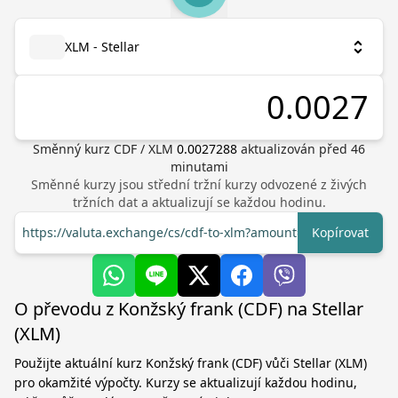
XLM - Stellar
Směnný kurz
CDF
/
XLM
0.0027288
aktualizován před
46
minutami
Směnné kurzy jsou střední tržní kurzy odvozené z živých
tržních dat a aktualizují se každou hodinu.
https://valuta.exchange/cs/cdf-to-xlm?amount=1
Kopírovat
O převodu z Konžský frank (CDF) na Stellar
(XLM)
Použijte aktuální kurz Konžský frank (CDF) vůči Stellar (XLM)
pro okamžité výpočty. Kurzy se aktualizují každou hodinu,