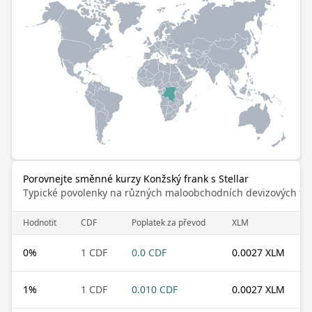
Porovnejte směnné kurzy Konžský frank s Stellar
Typické povolenky na různých maloobchodních devizových trz
Hodnotit
CDF
Poplatek za převod
XLM
0
%
1 CDF
0.0 CDF
0.0027 XLM
1
%
1 CDF
0.010 CDF
0.0027 XLM