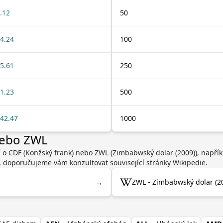
.12
50
4.24
100
5.61
250
1.23
500
42.47
1000
nebo ZWL
í o CDF (Konžský frank) nebo ZWL (Zimbabwský dolar (2009)), napří
, doporučujeme vám konzultovat související stránky Wikipedie.
→
ZWL - Zimbabwský dolar (20