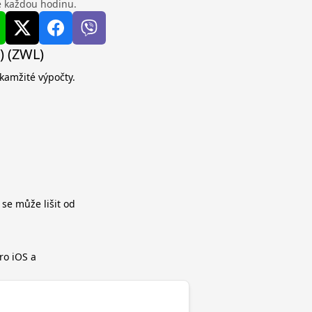
se každou hodinu.
) (ZWL)
okamžité výpočty.
 se může lišit od
ro iOS a