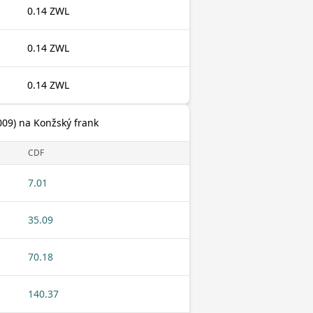
0.14 ZWL
0.14 ZWL
0.14 ZWL
009) na Konžský frank
CDF
7.01
35.09
70.18
140.37