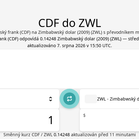
CDF do ZWL
ský frank (CDF) na Zimbabwský dolar (2009) (ZWL) s převodníkem m
ank
(
CDF
) odpovídá
0.14248
Zimbabwský dolar (2009)
(
ZWL
) — střed
aktualizováno
7. srpna 2026 v 15:50 UTC
.
ZWL - Zimbabwský d
$
Směnný kurz
CDF
/
ZWL
0.14248
aktualizován před
11
minutami