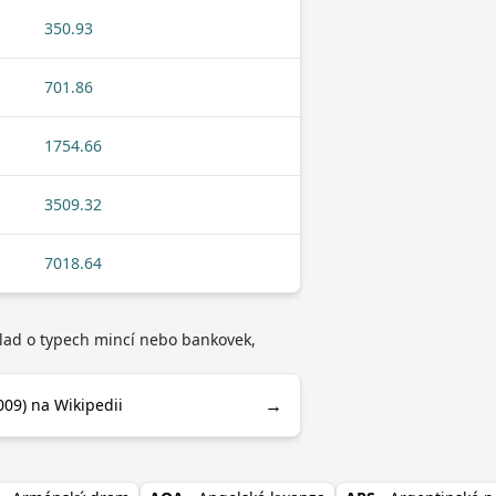
350.93
701.86
1754.66
3509.32
7018.64
klad o typech mincí nebo bankovek,
→
09) na Wikipedii