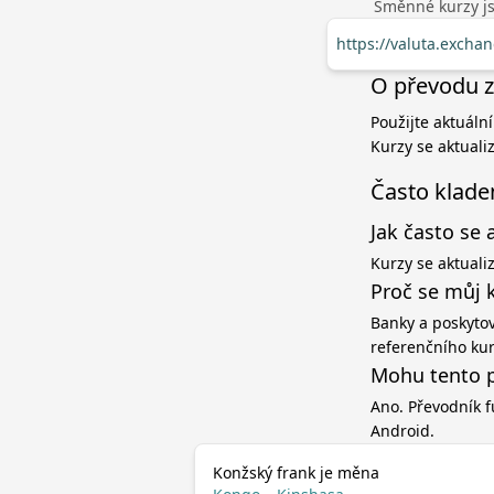
Směnné kurzy jso
https://valuta.excha
O převodu z
Použijte aktuáln
Kurzy se aktuali
Často klade
Jak často se 
Kurzy se aktuali
Proč se můj 
Banky a poskytov
referenčního ku
Mohu tento p
Ano. Převodník f
Android.
Konžský frank je měna