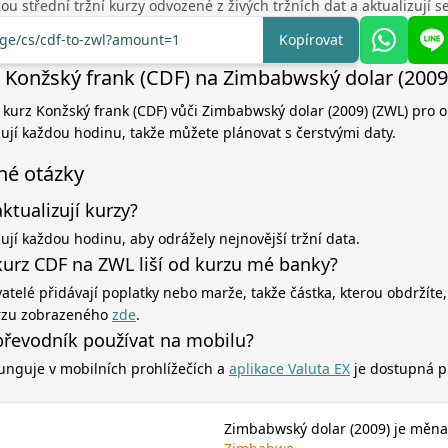
u střední tržní kurzy odvozené z živých tržních dat a aktualizují 
nge/cs/cdf-to-zwl?amount=1
Kopírovat
 Konžský frank (CDF) na Zimbabwský dolar (2009
í kurz Konžský frank (CDF) vůči Zimbabwský dolar (2009) (ZWL) pro 
zují každou hodinu, takže můžete plánovat s čerstvými daty.
né otázky
aktualizují kurzy?
zují každou hodinu, aby odrážely nejnovější tržní data.
kurz CDF na ZWL liší od kurzu mé banky?
atelé přidávají poplatky nebo marže, takže částka, kterou obdržíte,
rzu zobrazeného
zde
.
řevodník používat na mobilu?
unguje v mobilních prohlížečích a
aplikace Valuta EX
je dostupná p
Zimbabwský dolar (2009) je měna