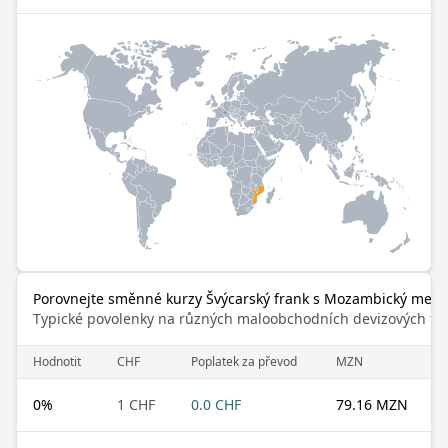
Porovnejte směnné kurzy Švýcarský frank s Mozambický metic
Typické povolenky na různých maloobchodních devizových trz
Hodnotit
CHF
Poplatek za převod
MZN
0
%
1 CHF
0.0 CHF
79.16 MZN