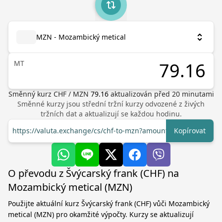
MZN - Mozambický metical
MT
Směnný kurz
CHF
/
MZN
79.16
aktualizován před
20
minutami
Směnné kurzy jsou střední tržní kurzy odvozené z živých
tržních dat a aktualizují se každou hodinu.
https://valuta.exchange/cs/chf-to-mzn?amount=1
Kopírovat
O převodu z Švýcarský frank (CHF) na
Mozambický metical (MZN)
Použijte aktuální kurz Švýcarský frank (CHF) vůči Mozambický
metical (MZN) pro okamžité výpočty. Kurzy se aktualizují