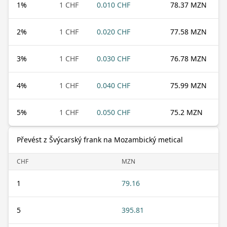
1
%
1 CHF
0.010 CHF
78.37 MZN
2
%
1 CHF
0.020 CHF
77.58 MZN
3
%
1 CHF
0.030 CHF
76.78 MZN
4
%
1 CHF
0.040 CHF
75.99 MZN
5
%
1 CHF
0.050 CHF
75.2 MZN
Převést z Švýcarský frank na Mozambický metical
CHF
MZN
1
79.16
5
395.81