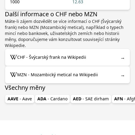
1000
12.63
Další informace o CHF nebo MZN
Máte-li zájem dozvědět se více informací o CHF (Švýcarský
frank) nebo MZN (Mozambický metical), například o typech
mincí nebo bankovek, uživatelských zemích nebo historii
měny, doporučujeme vám konzultovat související stránky
Wikipedie.
→
CHF - Švýcarský frank na Wikipedii
→
MZN - Mozambický metical na Wikipedii
Všechny měny
AAVE
- Aave
ADA
- Cardano
AED
- SAE dirham
AFN
- Af