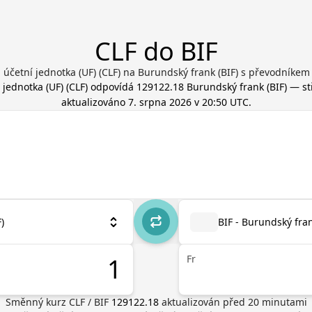
CLF do BIF
 účetní jednotka (UF) (CLF) na Burundský frank (BIF) s převodníke
 jednotka (UF)
(
CLF
) odpovídá
129122.18
Burundský frank
(
BIF
) — st
aktualizováno
7. srpna 2026 v 20:50 UTC
.
)
BIF - Burundský fra
Fr
Směnný kurz
CLF
/
BIF
129122.18
aktualizován před
20
minutami