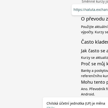
Směnné kurzy jso
https://valuta.excha
O převodu z 
Použijte aktuální
výpočty. Kurzy s
Často klade
Jak často se 
Kurzy se aktuali
Proč se můj k
Banky a poskytov
referenčního ku
Mohu tento p
Ano. Převodník f
Android.
Chilská účetní jednotka (UF) je měna