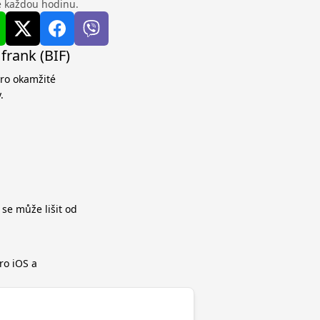
se každou hodinu.
frank (BIF)
pro okamžité
.
 se může lišit od
ro iOS a