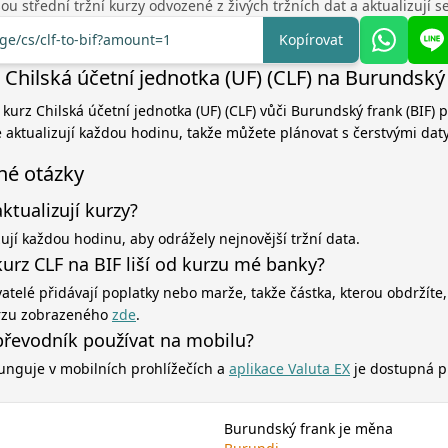
u střední tržní kurzy odvozené z živých tržních dat a aktualizují 
nge/cs/clf-to-bif?amount=1
Kopírovat
Chilská účetní jednotka (UF) (CLF) na Burundský 
 kurz Chilská účetní jednotka (UF) (CLF) vůči Burundský frank (BIF) 
e aktualizují každou hodinu, takže můžete plánovat s čerstvými daty
né otázky
aktualizují kurzy?
zují každou hodinu, aby odrážely nejnovější tržní data.
urz CLF na BIF liší od kurzu mé banky?
atelé přidávají poplatky nebo marže, takže částka, kterou obdržíte,
rzu zobrazeného
zde
.
řevodník používat na mobilu?
unguje v mobilních prohlížečích a
aplikace Valuta EX
je dostupná p
Burundský frank je měna