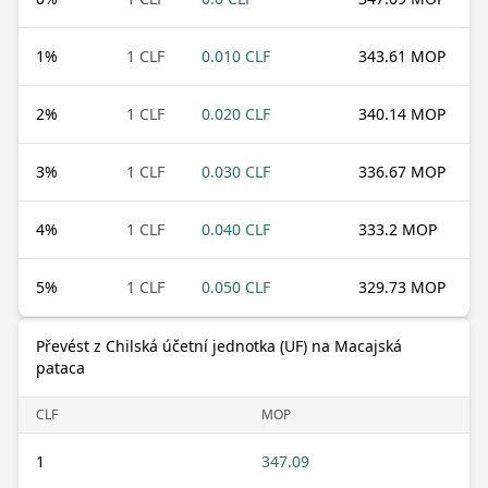
1
%
1 CLF
0.010 CLF
343.61 MOP
2
%
1 CLF
0.020 CLF
340.14 MOP
3
%
1 CLF
0.030 CLF
336.67 MOP
4
%
1 CLF
0.040 CLF
333.2 MOP
5
%
1 CLF
0.050 CLF
329.73 MOP
Převést z Chilská účetní jednotka (UF) na Macajská
pataca
CLF
MOP
1
347.09