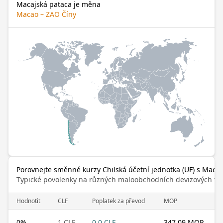
Macajská pataca je měna
Macao – ZAO Číny
Porovnejte směnné kurzy Chilská účetní jednotka (UF) s Macaj
Typické povolenky na různých maloobchodních devizových trz
Hodnotit
CLF
Poplatek za převod
MOP
0
%
1 CLF
0.0 CLF
347.09 MOP