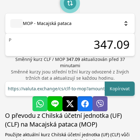
MOP - Macajská pataca
P
Směnný kurz
CLF
/
MOP
347.09
aktualizován před
37
minutami
Směnné kurzy jsou střední tržní kurzy odvozené z živých
tržních dat a aktualizují se každou hodinu.
https://valuta.exchange/cs/clf-to-mop?amount=1
Kopírovat
O převodu z Chilská účetní jednotka (UF)
(CLF) na Macajská pataca (MOP)
Použijte aktuální kurz Chilská účetní jednotka (UF) (CLF) vůči