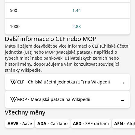
500
1.44
1000
2.88
Další informace o CLF nebo MOP
Máte-li zájem dozvědět se více informací o CLF (Chilská účetní
jednotka (UF)) nebo MOP (Macajská pataca), například o
typech mincí nebo bankovek, uživatelských zemích nebo
historii měny, doporučujeme vám konzultovat související
stránky Wikipedie.
→
CLF - Chilská účetní jednotka (UF) na Wikipedii
→
MOP - Macajská pataca na Wikipedii
Všechny měny
AAVE
- Aave
ADA
- Cardano
AED
- SAE dirham
AFN
- Af