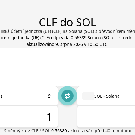
CLF do SOL
ilská účetní jednotka (UF) (CLF) na Solana (SOL) s převodníkem měn
účetní jednotka (UF)
(
CLF
) odpovídá
0.56389
Solana
(
SOL
) — střední 
aktualizováno
9. srpna 2026 v 10:50 UTC
.
)
SOL - Solana
Směnný kurz
CLF
/
SOL
0.56389
aktualizován před
40
minutami