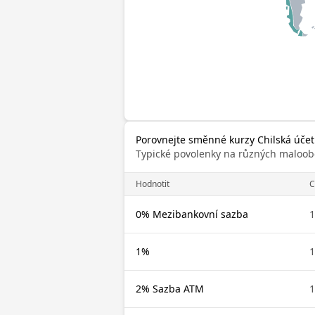
Porovnejte směnné kurzy Chilská účetn
Typické povolenky na různých maloob
Hodnotit
C
0% Mezibankovní sazba
1
1%
1
2% Sazba ATM
1