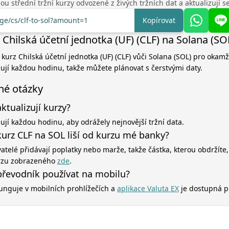
u střední tržní kurzy odvozené z živých tržních dat a aktualizují 
nge/cs/clf-to-sol?amount=1
Kopírovat
Chilská účetní jednotka (UF) (CLF) na Solana (SO
 kurz Chilská účetní jednotka (UF) (CLF) vůči Solana (SOL) pro okamž
zují každou hodinu, takže můžete plánovat s čerstvými daty.
né otázky
aktualizují kurzy?
zují každou hodinu, aby odrážely nejnovější tržní data.
kurz CLF na SOL liší od kurzu mé banky?
atelé přidávají poplatky nebo marže, takže částka, kterou obdržíte,
rzu zobrazeného
zde
.
řevodník používat na mobilu?
unguje v mobilních prohlížečích a
aplikace Valuta EX
je dostupná p