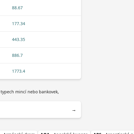
88.67
177.34
443.35
886.7
1773.4
 o typech mincí nebo bankovek,
→