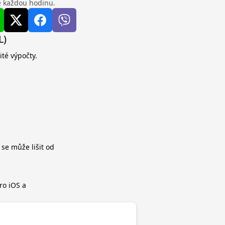
se každou hodinu.
L)
ité výpočty.
 se může lišit od
ro iOS a