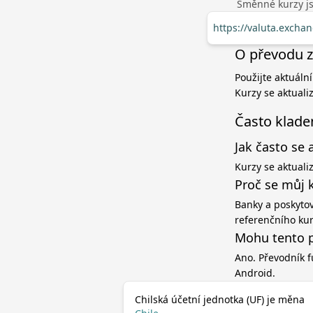
Směnné kurzy jso
https://valuta.excha
O převodu z 
Použijte aktuální
Kurzy se aktuali
Často klade
Jak často se 
Kurzy se aktuali
Proč se můj 
Banky a poskytov
referenčního ku
Mohu tento p
Ano. Převodník f
Android.
Chilská účetní jednotka (UF) je měna