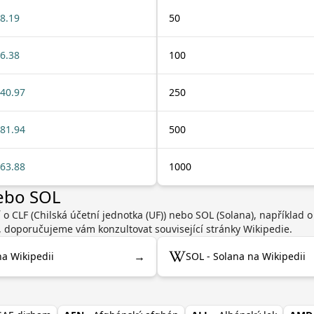
8.19
50
6.38
100
40.97
250
81.94
500
63.88
1000
nebo SOL
 o CLF (Chilská účetní jednotka (UF)) nebo SOL (Solana), například
, doporučujeme vám konzultovat související stránky Wikipedie.
→
na Wikipedii
SOL - Solana na Wikipedii