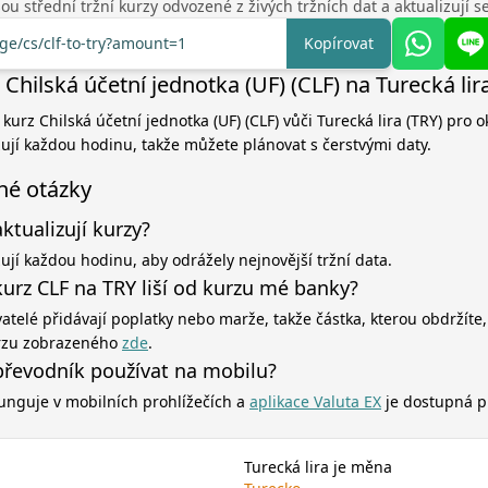
u střední tržní kurzy odvozené z živých tržních dat a aktualizují 
nge/cs/clf-to-try?amount=1
Kopírovat
Chilská účetní jednotka (UF) (CLF) na Turecká lir
 kurz Chilská účetní jednotka (UF) (CLF) vůči Turecká lira (TRY) pro 
zují každou hodinu, takže můžete plánovat s čerstvými daty.
né otázky
aktualizují kurzy?
zují každou hodinu, aby odrážely nejnovější tržní data.
kurz CLF na TRY liší od kurzu mé banky?
atelé přidávají poplatky nebo marže, takže částka, kterou obdržíte,
rzu zobrazeného
zde
.
řevodník používat na mobilu?
unguje v mobilních prohlížečích a
aplikace Valuta EX
je dostupná p
Turecká lira je měna