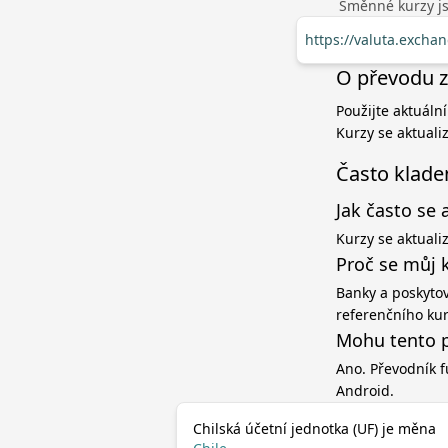
Směnné kurzy jso
https://valuta.excha
O převodu z 
Použijte aktuální
Kurzy se aktuali
Často klade
Jak často se 
Kurzy se aktuali
Proč se můj 
Banky a poskytov
referenčního ku
Mohu tento p
Ano. Převodník f
Android.
Chilská účetní jednotka (UF) je měna