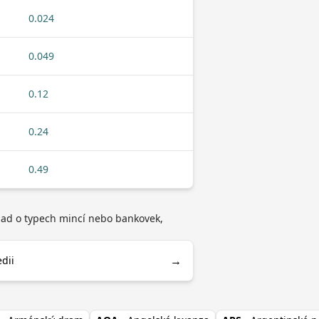
0.024
0.049
0.12
0.24
0.49
íklad o typech mincí nebo bankovek,
→
edii