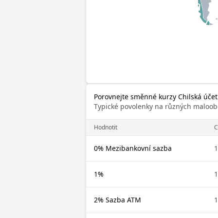
Porovnejte směnné kurzy Chilská účetn
Typické povolenky na různých maloob
Hodnotit
C
0% Mezibankovní sazba
1
1%
1
2% Sazba ATM
1