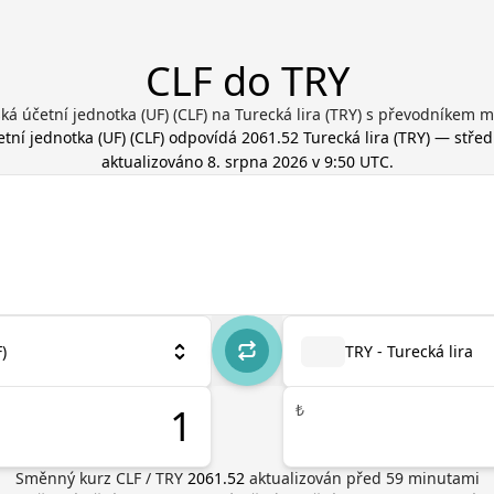
CLF do TRY
ká účetní jednotka (UF) (CLF) na Turecká lira (TRY) s převodníkem 
etní jednotka (UF)
(
CLF
) odpovídá
2061.52
Turecká lira
(
TRY
) — střed
aktualizováno
8. srpna 2026 v 9:50 UTC
.
)
TRY - Turecká lira
₺
Směnný kurz
CLF
/
TRY
2061.52
aktualizován před
59
minutami