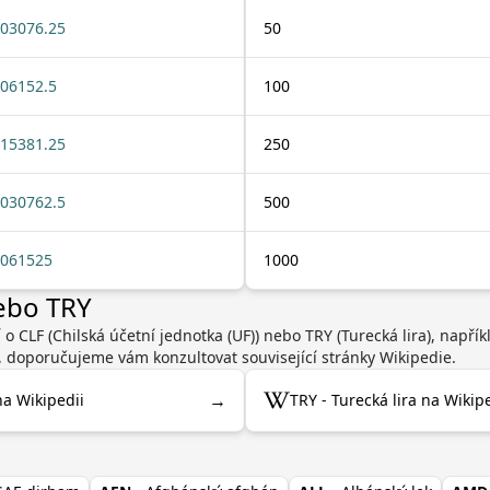
03076.25
50
06152.5
100
15381.25
250
030762.5
500
061525
1000
nebo TRY
 o CLF (Chilská účetní jednotka (UF)) nebo TRY (Turecká lira), např
, doporučujeme vám konzultovat související stránky Wikipedie.
→
na Wikipedii
TRY - Turecká lira na Wikip