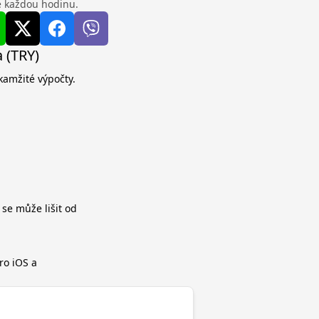
se každou hodinu.
a (TRY)
okamžité výpočty.
 se může lišit od
ro iOS a