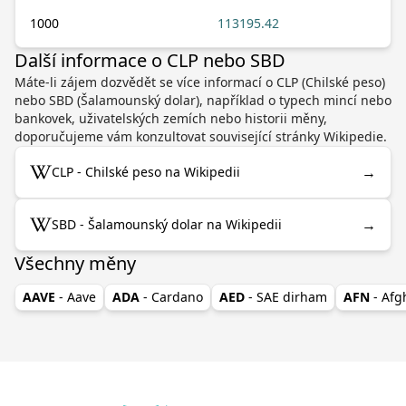
1000
113195.42
Další informace o CLP nebo SBD
Máte-li zájem dozvědět se více informací o CLP (Chilské peso)
nebo SBD (Šalamounský dolar), například o typech mincí nebo
bankovek, uživatelských zemích nebo historii měny,
doporučujeme vám konzultovat související stránky Wikipedie.
→
CLP - Chilské peso na Wikipedii
→
SBD - Šalamounský dolar na Wikipedii
Všechny měny
AAVE
- Aave
ADA
- Cardano
AED
- SAE dirham
AFN
- Af