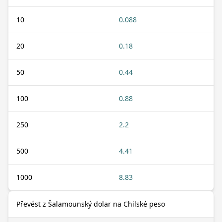
10
0.088
20
0.18
50
0.44
100
0.88
250
2.2
500
4.41
1000
8.83
Převést z Šalamounský dolar na Chilské peso