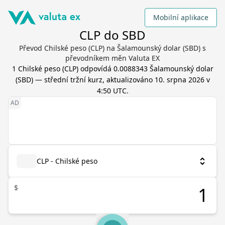
Mobilní aplikace
CLP do SBD
Převod Chilské peso (CLP) na Šalamounský dolar (SBD) s
převodníkem měn Valuta EX
1
Chilské peso
(
CLP
) odpovídá
0.0088343
Šalamounský dolar
(
SBD
) — střední tržní kurz, aktualizováno
10. srpna 2026 v
4:50 UTC
.
CLP - Chilské peso
$