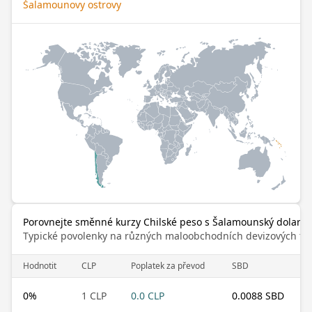
Šalamounovy ostrovy
Porovnejte směnné kurzy Chilské peso s Šalamounský dolar
Typické povolenky na různých maloobchodních devizových trz
Hodnotit
CLP
Poplatek za převod
SBD
0
%
1 CLP
0.0 CLP
0.0088 SBD