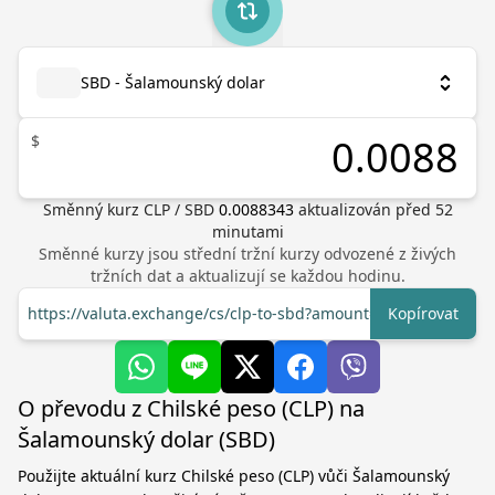
SBD - Šalamounský dolar
$
Směnný kurz
CLP
/
SBD
0.0088343
aktualizován před
52
minutami
Směnné kurzy jsou střední tržní kurzy odvozené z živých
tržních dat a aktualizují se každou hodinu.
https://valuta.exchange/cs/clp-to-sbd?amount=1
Kopírovat
O převodu z Chilské peso (CLP) na
Šalamounský dolar (SBD)
Použijte aktuální kurz Chilské peso (CLP) vůči Šalamounský