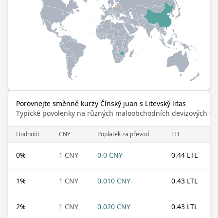
Porovnejte směnné kurzy Čínský jüan s Litevský litas
Typické povolenky na různých maloobchodních devizových trz
Hodnotit
CNY
Poplatek za převod
LTL
0
%
1 CNY
0.0 CNY
0.44 LTL
1
%
1 CNY
0.010 CNY
0.43 LTL
2
%
1 CNY
0.020 CNY
0.43 LTL