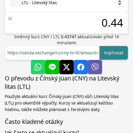
LTL - Litevský litas
Lt
Směnný kurz
CNY
/
LTL
0.43747
aktualizován před
16
minutami
https://valuta.exchange/cs/cny-to-ltl?amount=1
Kopírovat
O převodu z Čínský jüan (CNY) na Litevský
litas (LTL)
Použijte aktuální kurz Čínský jüan (CNY) vůči Litevský litas
(LTL) pro okamžité výpočty. Kurzy se aktualizují každou
hodinu, takže můžete plánovat s čerstvými daty.
Často kladené otázky
Jak často se aktualizují kurzy?