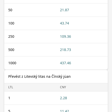
50
21.87
100
43.74
250
109.36
500
218.73
1000
437.46
Převést z Litevský litas na Čínský jüan
LTL
CNY
1
2.28
5
11.42