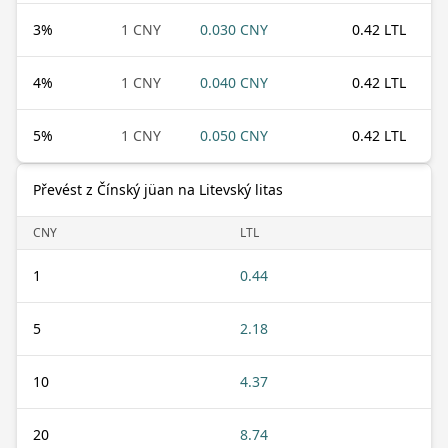
3
%
1 CNY
0.030 CNY
0.42 LTL
4
%
1 CNY
0.040 CNY
0.42 LTL
5
%
1 CNY
0.050 CNY
0.42 LTL
Převést z Čínský jüan na Litevský litas
CNY
LTL
1
0.44
5
2.18
10
4.37
20
8.74