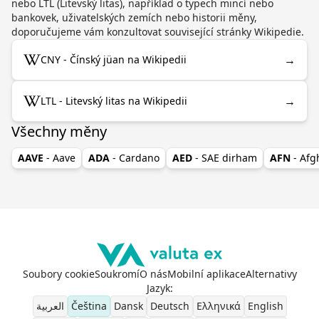
nebo LTL (Litevský litas), například o typech mincí nebo
bankovek, uživatelských zemích nebo historii měny,
doporučujeme vám konzultovat související stránky Wikipedie.
→
CNY - Čínský jüan na Wikipedii
→
LTL - Litevský litas na Wikipedii
Všechny měny
AAVE
- Aave
ADA
- Cardano
AED
- SAE dirham
AFN
- Af
Soubory cookie
Soukromí
O nás
Mobilní aplikace
Alternativy
Jazyk
:
العربية
Čeština
Dansk
Deutsch
Ελληνικά
English