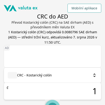
Mobilní aplikace
CRC do AED
Převod Kostarický colón (CRC) na SAE dirham (AED) s
převodníkem měn Valuta EX
1
Kostarický colón
(
CRC
) odpovídá
0.0080796
SAE dirham
(
AED
) — střední tržní kurz, aktualizováno
7. srpna 2026 v
11:50 UTC
.
CRC - Kostarický colón
₡