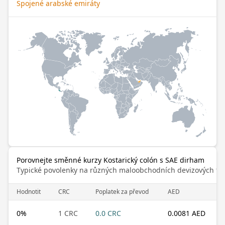
Spojené arabské emiráty
Porovnejte směnné kurzy Kostarický colón s SAE dirham
Typické povolenky na různých maloobchodních devizových trz
Hodnotit
CRC
Poplatek za převod
AED
0
%
1 CRC
0.0 CRC
0.0081 AED