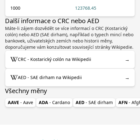
1000
123768.45
Další informace o CRC nebo AED
Máte-li zájem dozvědět se více informací o CRC (Kostarický
colón) nebo AED (SAE dirham), například o typech mincí nebo
bankovek, uživatelských zemích nebo historii měny,
doporučujeme vám konzultovat související stránky Wikipedie.
→
CRC - Kostarický colón na Wikipedii
→
AED - SAE dirham na Wikipedii
Všechny měny
AAVE
- Aave
ADA
- Cardano
AED
- SAE dirham
AFN
- Af