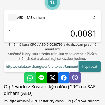
AED - SAE dirham
د.إ
Směnný kurz
CRC
/
AED
0.0080796
aktualizován před
46
minutami
Směnné kurzy jsou střední tržní kurzy odvozené z živých
tržních dat a aktualizují se každou hodinu.
https://valuta.exchange/cs/crc-to-aed?amount=1
Kopírovat
O převodu z Kostarický colón (CRC) na SAE
dirham (AED)
Použijte aktuální kurz Kostarický colón (CRC) vůči SAE dirham