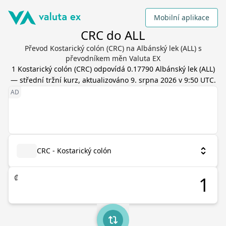
Mobilní aplikace
CRC do ALL
Převod Kostarický colón (CRC) na Albánský lek (ALL) s
převodníkem měn Valuta EX
1
Kostarický colón
(
CRC
) odpovídá
0.17790
Albánský lek
(
ALL
)
— střední tržní kurz, aktualizováno
9. srpna 2026 v 9:50 UTC
.
CRC - Kostarický colón
₡