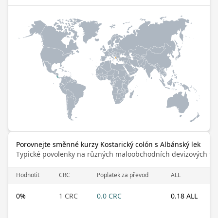
Porovnejte směnné kurzy Kostarický colón s Albánský lek
Typické povolenky na různých maloobchodních devizových trz
Hodnotit
CRC
Poplatek za převod
ALL
0
%
1 CRC
0.0 CRC
0.18 ALL