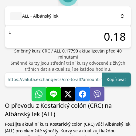
ALL - Albánský lek
L
Směnný kurz
CRC
/
ALL
0.17790
aktualizován před
40
minutami
Směnné kurzy jsou střední tržní kurzy odvozené z živých
tržních dat a aktualizují se každou hodinu.
https://valuta.exchange/cs/crc-to-all?amount=1
Kopírovat
O převodu z Kostarický colón (CRC) na
Albánský lek (ALL)
Použijte aktuální kurz Kostarický colón (CRC) vůči Albánský lek
(ALL) pro okamžité výpočty. Kurzy se aktualizují každou