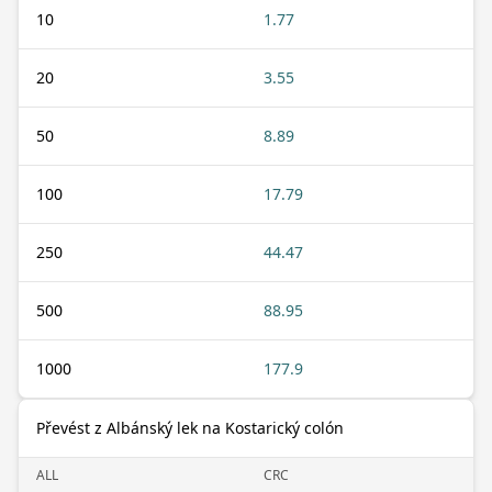
10
1.77
20
3.55
50
8.89
100
17.79
250
44.47
500
88.95
1000
177.9
Převést z Albánský lek na Kostarický colón
ALL
CRC