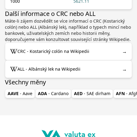
1000
5621.11
Další informace o CRC nebo ALL
Máte-li zájem dozvědět se více informací o CRC (Kostarický
colón) nebo ALL (Albánský lek), například o typech mincí nebo
bankovek, uživatelských zemích nebo historii měny,
doporučujeme vám konzultovat související stránky Wikipedie.
→
CRC - Kostarický colón na Wikipedii
→
ALL - Albánský lek na Wikipedii
Všechny měny
AAVE
- Aave
ADA
- Cardano
AED
- SAE dirham
AFN
- Af