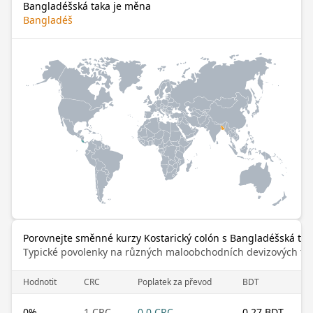
Bangladéšská taka je měna
Bangladéš
Porovnejte směnné kurzy Kostarický colón s Bangladéšská tak
Typické povolenky na různých maloobchodních devizových trz
Hodnotit
CRC
Poplatek za převod
BDT
0
%
1 CRC
0.0 CRC
0.27 BDT