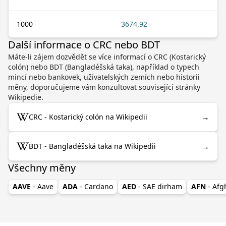
1000
3674.92
Další informace o CRC nebo BDT
Máte-li zájem dozvědět se více informací o CRC (Kostarický
colón) nebo BDT (Bangladéšská taka), například o typech
mincí nebo bankovek, uživatelských zemích nebo historii
měny, doporučujeme vám konzultovat související stránky
Wikipedie.
→
CRC - Kostarický colón na Wikipedii
→
BDT - Bangladéšská taka na Wikipedii
Všechny měny
AAVE
- Aave
ADA
- Cardano
AED
- SAE dirham
AFN
- Af