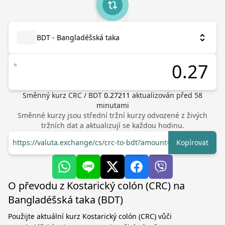
BDT - Bangladéšská taka
৳
Směnný kurz
CRC
/
BDT
0.27211
aktualizován před
58
minutami
Směnné kurzy jsou střední tržní kurzy odvozené z živých
tržních dat a aktualizují se každou hodinu.
https://valuta.exchange/cs/crc-to-bdt?amount=1
Kopírovat
O převodu z Kostarický colón (CRC) na
Bangladéšská taka (BDT)
Použijte aktuální kurz Kostarický colón (CRC) vůči