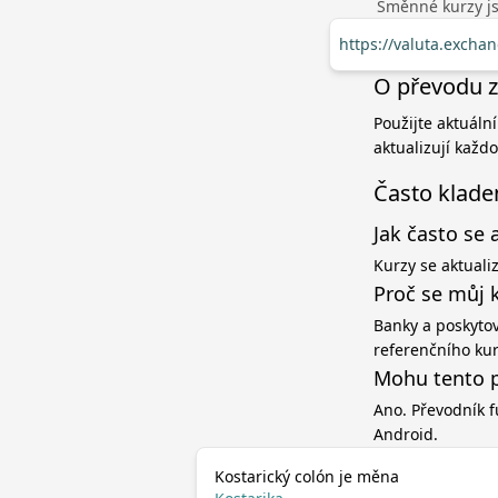
Směnné kurzy jso
https://valuta.excha
O převodu z 
Použijte aktuální
aktualizují každ
Často klade
Jak často se 
Kurzy se aktuali
Proč se můj 
Banky a poskytov
referenčního ku
Mohu tento p
Ano. Převodník f
Android.
Kostarický colón je měna