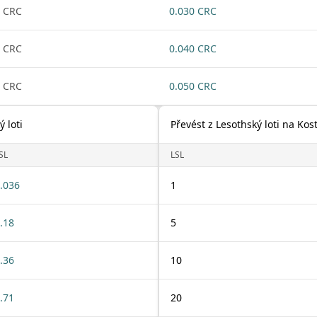
 CRC
0.030 CRC
 CRC
0.040 CRC
 CRC
0.050 CRC
 loti
Převést z Lesothský loti na Kos
SL
LSL
.036
1
.18
5
.36
10
.71
20