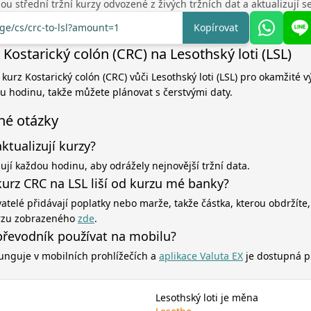
u střední tržní kurzy odvozené z živých tržních dat a aktualizují 
nge/cs/crc-to-lsl?amount=1
Kopírovat
Kostarický colón (CRC) na Lesothský loti (LSL)
 kurz Kostarický colón (CRC) vůči Lesothský loti (LSL) pro okamžité v
ou hodinu, takže můžete plánovat s čerstvými daty.
né otázky
aktualizují kurzy?
zují každou hodinu, aby odrážely nejnovější tržní data.
kurz CRC na LSL liší od kurzu mé banky?
atelé přidávají poplatky nebo marže, takže částka, kterou obdržíte,
rzu zobrazeného
zde
.
řevodník používat na mobilu?
unguje v mobilních prohlížečích a
aplikace Valuta EX
je dostupná p
Lesothský loti je měna