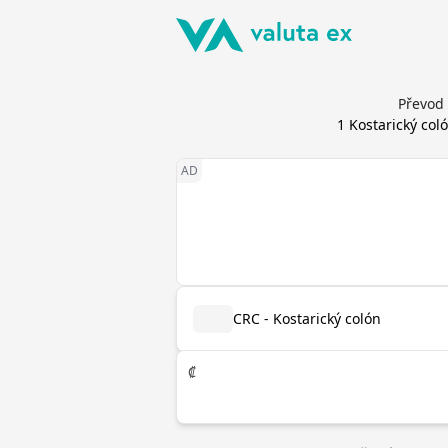
Převod 
1
Kostarický col
CRC - Kostarický colón
₡