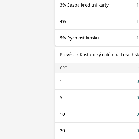
3% Sazba kreditní karty
1
4%
1
5% Rychlost kiosku
1
Převést z Kostarický colón na Lesothský
CRC
L
1
0
5
0
10
0
20
0