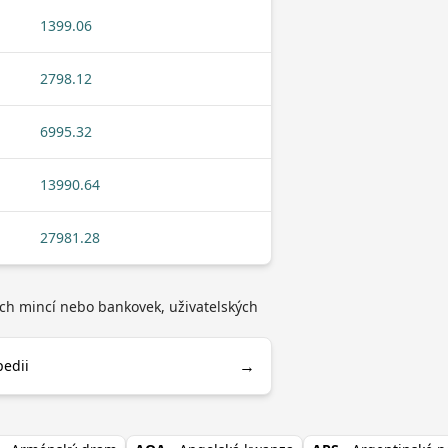
1399.06
2798.12
6995.32
13990.64
27981.28
pech mincí nebo bankovek, uživatelských
→
pedii