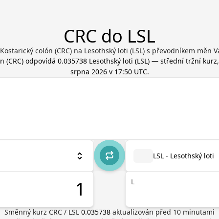
CRC do LSL
Kostarický colón (CRC) na Lesothský loti (LSL) s převodníkem měn V
ón
(
CRC
) odpovídá
0.035738
Lesothský loti
(
LSL
) — střední tržní kurz
srpna 2026 v 17:50 UTC
.
LSL - Lesothský loti
L
Směnný kurz
CRC
/
LSL
0.035738
aktualizován před
10
minutami