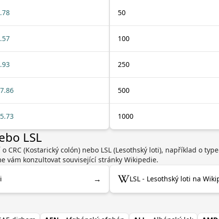
.78
50
.57
100
.93
250
7.86
500
5.73
1000
nebo LSL
 o CRC (Kostarický colón) nebo LSL (Lesothský loti), například o ty
 vám konzultovat související stránky Wikipedie.
→
i
LSL - Lesothský loti na Wiki