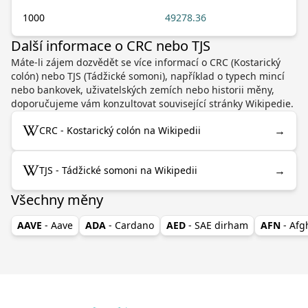
1000
49278.36
Další informace o CRC nebo TJS
Máte-li zájem dozvědět se více informací o CRC (Kostarický
colón) nebo TJS (Tádžické somoni), například o typech mincí
nebo bankovek, uživatelských zemích nebo historii měny,
doporučujeme vám konzultovat související stránky Wikipedie.
→
CRC - Kostarický colón na Wikipedii
→
TJS - Tádžické somoni na Wikipedii
Všechny měny
AAVE
- Aave
ADA
- Cardano
AED
- SAE dirham
AFN
- Af