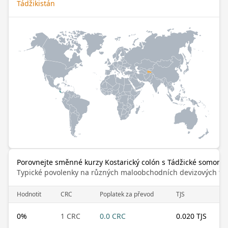
Tádžikistán
Porovnejte směnné kurzy Kostarický colón s Tádžické somoni
Typické povolenky na různých maloobchodních devizových trz
Hodnotit
CRC
Poplatek za převod
TJS
0
%
1 CRC
0.0 CRC
0.020 TJS