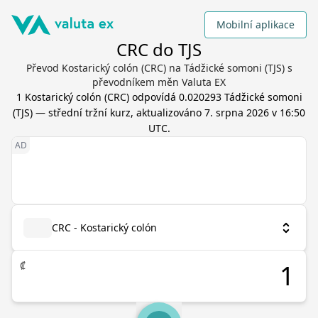
Mobilní aplikace
CRC do TJS
Převod Kostarický colón (CRC) na Tádžické somoni (TJS) s
převodníkem měn Valuta EX
1
Kostarický colón
(
CRC
) odpovídá
0.020293
Tádžické somoni
(
TJS
) — střední tržní kurz, aktualizováno
7. srpna 2026 v 16:50
UTC
.
CRC - Kostarický colón
₡