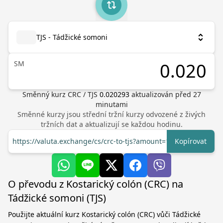
TJS - Tádžické somoni
ЅМ
Směnný kurz
CRC
/
TJS
0.020293
aktualizován před
27
minutami
Směnné kurzy jsou střední tržní kurzy odvozené z živých
tržních dat a aktualizují se každou hodinu.
https://valuta.exchange/cs/crc-to-tjs?amount=1
Kopírovat
O převodu z Kostarický colón (CRC) na
Tádžické somoni (TJS)
Použijte aktuální kurz Kostarický colón (CRC) vůči Tádžické