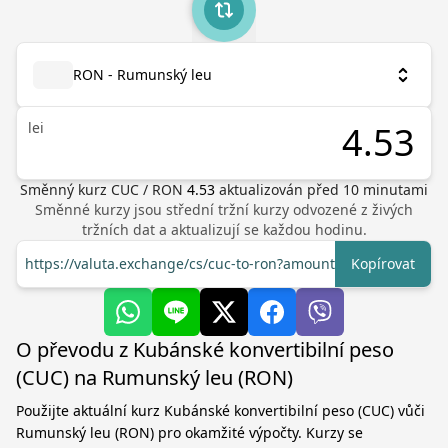
RON - Rumunský leu
lei
Směnný kurz
CUC
/
RON
4.53
aktualizován před
10
minutami
Směnné kurzy jsou střední tržní kurzy odvozené z živých
tržních dat a aktualizují se každou hodinu.
https://valuta.exchange/cs/cuc-to-ron?amount=1
Kopírovat
O převodu z Kubánské konvertibilní peso
(CUC) na Rumunský leu (RON)
Použijte aktuální kurz Kubánské konvertibilní peso (CUC) vůči
Rumunský leu (RON) pro okamžité výpočty. Kurzy se