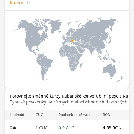
Rumunsko
Porovnejte směnné kurzy Kubánské konvertibilní peso s Rum
Typické povolenky na různých maloobchodních devizových trz
Hodnotit
CUC
Poplatek za převod
RON
0
%
1 CUC
0.0 CUC
4.53 RON