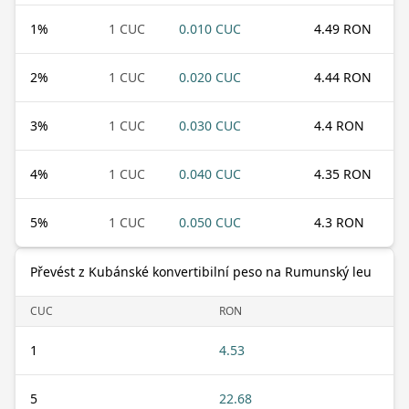
1
%
1 CUC
0.010 CUC
4.49 RON
2
%
1 CUC
0.020 CUC
4.44 RON
3
%
1 CUC
0.030 CUC
4.4 RON
4
%
1 CUC
0.040 CUC
4.35 RON
5
%
1 CUC
0.050 CUC
4.3 RON
Převést z Kubánské konvertibilní peso na Rumunský leu
CUC
RON
1
4.53
5
22.68