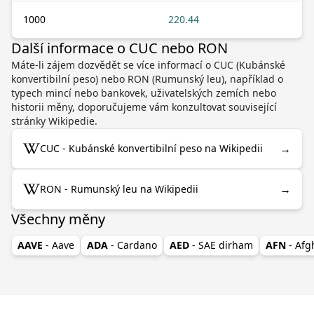
1000
220.44
Další informace o CUC nebo RON
Máte-li zájem dozvědět se více informací o CUC (Kubánské
konvertibilní peso) nebo RON (Rumunský leu), například o
typech mincí nebo bankovek, uživatelských zemích nebo
historii měny, doporučujeme vám konzultovat související
stránky Wikipedie.
→
CUC - Kubánské konvertibilní peso na Wikipedii
→
RON - Rumunský leu na Wikipedii
Všechny měny
AAVE
- Aave
ADA
- Cardano
AED
- SAE dirham
AFN
- Af