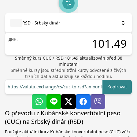
RSD - Srbský dinár
дин.
Směnný kurz
CUC
/
RSD
101.49
aktualizován před
38
minutami
Směnné kurzy jsou střední tržní kurzy odvozené z živých
tržních dat a aktualizují se každou hodinu.
https://valuta.exchange/cs/cuc-to-rsd?amount=1
Kopírovat
O převodu z Kubánské konvertibilní peso
(CUC) na Srbský dinár (RSD)
Použijte aktuální kurz Kubánské konvertibilní peso (CUC) vůči