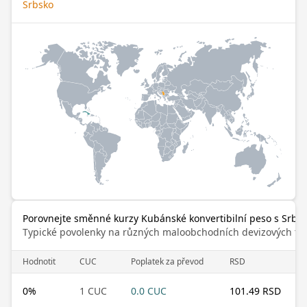
Srbsko
Porovnejte směnné kurzy Kubánské konvertibilní peso s Srbsk
Typické povolenky na různých maloobchodních devizových trz
Hodnotit
CUC
Poplatek za převod
RSD
0
%
1 CUC
0.0 CUC
101.49 RSD