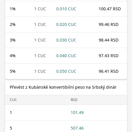
1
%
1 CUC
0.010 CUC
100.47 RSD
2
%
1 CUC
0.020 CUC
99.46 RSD
3
%
1 CUC
0.030 CUC
98.44 RSD
4
%
1 CUC
0.040 CUC
97.43 RSD
5
%
1 CUC
0.050 CUC
96.41 RSD
Převést z Kubánské konvertibilní peso na Srbský dinár
CUC
RSD
1
101.49
5
507.46