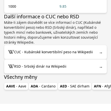
1000
9.85
Další informace o CUC nebo RSD
Máte-li zájem dozvědět se více informací o CUC (Kubánské
konvertibilní peso) nebo RSD (Srbský dinár), například o
typech mincí nebo bankovek, uživatelských zemích nebo
historii měny, doporučujeme vám konzultovat související
stránky Wikipedie.
→
CUC - Kubánské konvertibilní peso na Wikipedii
→
RSD - Srbský dinár na Wikipedii
Všechny měny
AAVE
- Aave
ADA
- Cardano
AED
- SAE dirham
AFN
- Af