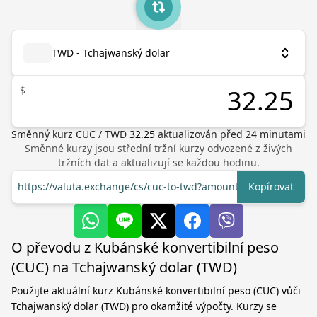
TWD - Tchajwanský dolar
$
Směnný kurz
CUC
/
TWD
32.25
aktualizován před
24
minutami
Směnné kurzy jsou střední tržní kurzy odvozené z živých
tržních dat a aktualizují se každou hodinu.
https://valuta.exchange/cs/cuc-to-twd?amount=1
Kopírovat
O převodu z Kubánské konvertibilní peso
(CUC) na Tchajwanský dolar (TWD)
Použijte aktuální kurz Kubánské konvertibilní peso (CUC) vůči
Tchajwanský dolar (TWD) pro okamžité výpočty. Kurzy se