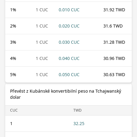
1
%
1 CUC
0.010 CUC
31.92 TWD
2
%
1 CUC
0.020 CUC
31.6 TWD
3
%
1 CUC
0.030 CUC
31.28 TWD
4
%
1 CUC
0.040 CUC
30.96 TWD
5
%
1 CUC
0.050 CUC
30.63 TWD
Převést z Kubánské konvertibilní peso na Tchajwanský
dolar
CUC
TWD
1
32.25