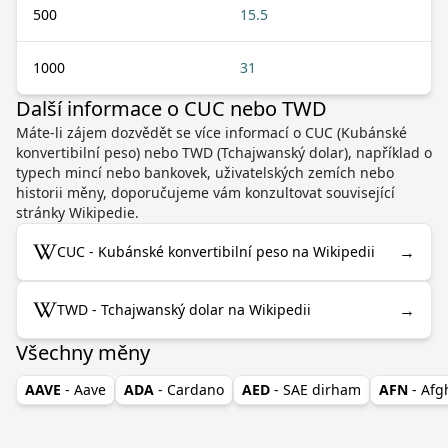
500
15.5
1000
31
Další informace o CUC nebo TWD
Máte-li zájem dozvědět se více informací o CUC (Kubánské
konvertibilní peso) nebo TWD (Tchajwanský dolar), například o
typech mincí nebo bankovek, uživatelských zemích nebo
historii měny, doporučujeme vám konzultovat související
stránky Wikipedie.
→
CUC - Kubánské konvertibilní peso na Wikipedii
→
TWD - Tchajwanský dolar na Wikipedii
Všechny měny
AAVE
- Aave
ADA
- Cardano
AED
- SAE dirham
AFN
- Af