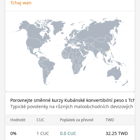
Tchaj-wan
Porovnejte směnné kurzy Kubánské konvertibilní peso s Tcha
Typické povolenky na různých maloobchodních devizových trz
Hodnotit
CUC
Poplatek za převod
TWD
0
%
1 CUC
0.0 CUC
32.25 TWD