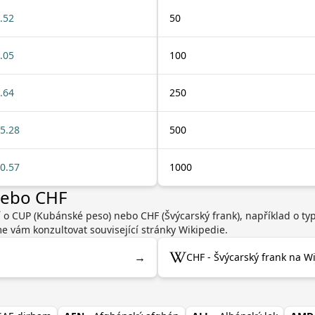
.52
50
.05
100
.64
250
5.28
500
0.57
1000
nebo CHF
í o CUP (Kubánské peso) nebo CHF (Švýcarský frank), například o t
 vám konzultovat související stránky Wikipedie.
→
CHF - Švýcarský frank na Wi