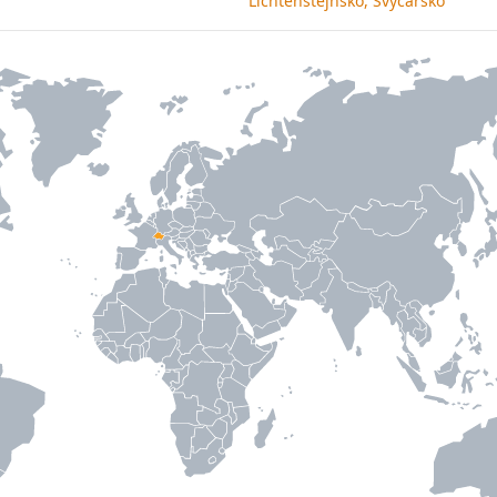
Lichtenštejnsko, Švýcarsko