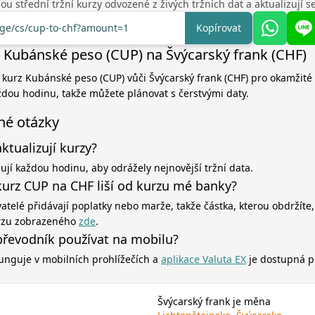
u střední tržní kurzy odvozené z živých tržních dat a aktualizují 
nge/cs/cup-to-chf?amount=1
Kopírovat
 Kubánské peso (CUP) na Švýcarský frank (CHF)
í kurz Kubánské peso (CUP) vůči Švýcarský frank (CHF) pro okamžité
aždou hodinu, takže můžete plánovat s čerstvými daty.
né otázky
aktualizují kurzy?
zují každou hodinu, aby odrážely nejnovější tržní data.
kurz CUP na CHF liší od kurzu mé banky?
atelé přidávají poplatky nebo marže, takže částka, kterou obdržíte,
rzu zobrazeného
zde
.
řevodník používat na mobilu?
unguje v mobilních prohlížečích a
aplikace Valuta EX
je dostupná p
Švýcarský frank je měna