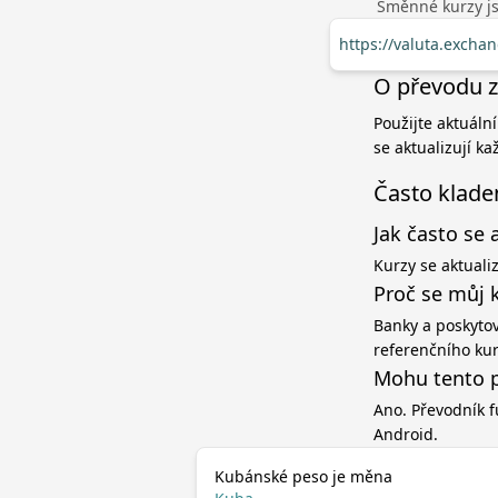
Směnné kurzy jso
https://valuta.excha
O převodu z
Použijte aktuáln
se aktualizují k
Často klade
Jak často se 
Kurzy se aktuali
Proč se můj 
Banky a poskytov
referenčního ku
Mohu tento p
Ano. Převodník f
Android.
Kubánské peso je měna