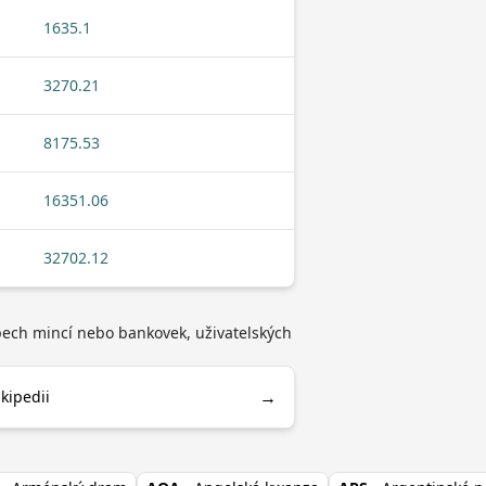
1635.1
3270.21
8175.53
16351.06
32702.12
ypech mincí nebo bankovek, uživatelských
→
kipedii