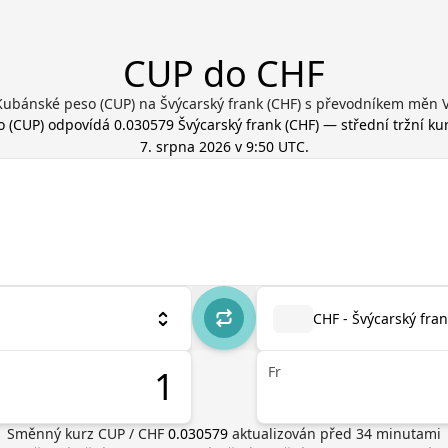
CUP do CHF
Kubánské peso (CUP) na Švýcarský frank (CHF) s převodníkem měn V
o
(
CUP
) odpovídá
0.030579
Švýcarský frank
(
CHF
) — střední tržní ku
7. srpna 2026 v 9:50 UTC
.
CHF - Švýcarský fra
Fr
Směnný kurz
CUP
/
CHF
0.030579
aktualizován před
34
minutami