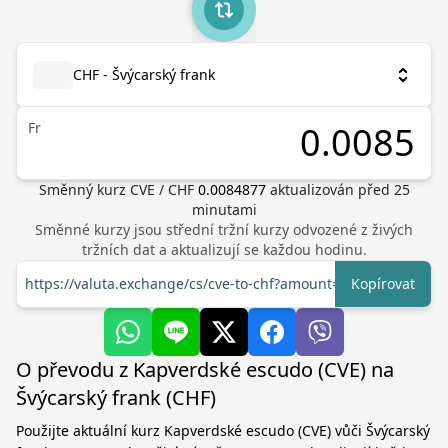
CHF - Švýcarský frank
Fr
Směnný kurz
CVE
/
CHF
0.0084877
aktualizován před
25
minutami
Směnné kurzy jsou střední tržní kurzy odvozené z živých
tržních dat a aktualizují se každou hodinu.
https://valuta.exchange/cs/cve-to-chf?amount=1
Kopírovat
O převodu z Kapverdské escudo (CVE) na
Švýcarský frank (CHF)
Použijte aktuální kurz Kapverdské escudo (CVE) vůči Švýcarský