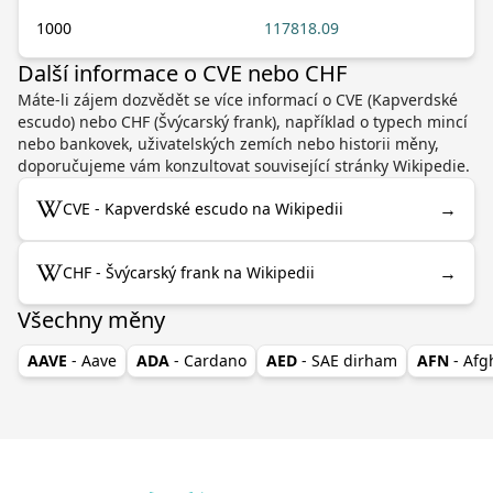
1000
117818.09
Další informace o CVE nebo CHF
Máte-li zájem dozvědět se více informací o CVE (Kapverdské
escudo) nebo CHF (Švýcarský frank), například o typech mincí
nebo bankovek, uživatelských zemích nebo historii měny,
doporučujeme vám konzultovat související stránky Wikipedie.
→
CVE - Kapverdské escudo na Wikipedii
→
CHF - Švýcarský frank na Wikipedii
Všechny měny
AAVE
- Aave
ADA
- Cardano
AED
- SAE dirham
AFN
- Af