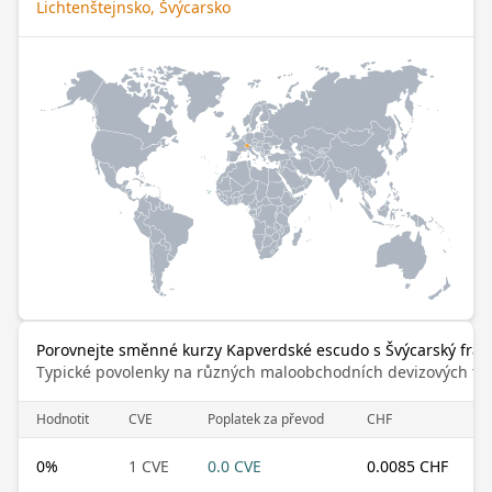
Lichtenštejnsko, Švýcarsko
Porovnejte směnné kurzy Kapverdské escudo s Švýcarský fran
Typické povolenky na různých maloobchodních devizových trz
Hodnotit
CVE
Poplatek za převod
CHF
0
%
1 CVE
0.0 CVE
0.0085 CHF