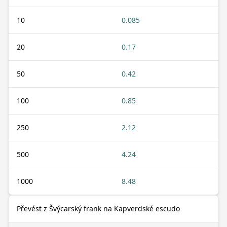
10
0.085
20
0.17
50
0.42
100
0.85
250
2.12
500
4.24
1000
8.48
Převést z Švýcarský frank na Kapverdské escudo