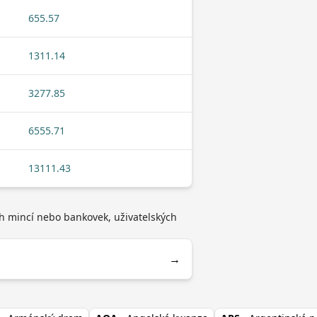
655.57
1311.14
3277.85
6555.71
13111.43
ch mincí nebo bankovek, uživatelských
→
i