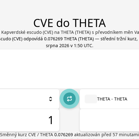
CVE do THETA
 Kapverdské escudo (CVE) na THETA (THETA) s převodníkem měn Va
scudo
(
CVE
) odpovídá
0.076269
THETA
(
THETA
) — střední tržní kurz
srpna 2026 v 1:50 UTC
.
THETA - THETA
Směnný kurz
CVE
/
THETA
0.076269
aktualizován před
57
minutami