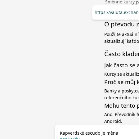
Směnné kurzy jso
https://valuta.excha
O převodu z
Použijte aktuáln
aktualizují každ
Často klade
Jak často se 
Kurzy se aktuali
Proč se můj 
Banky a poskytov
referenčního ku
Mohu tento p
Ano. Převodník f
Android.
Kapverdské escudo je měna