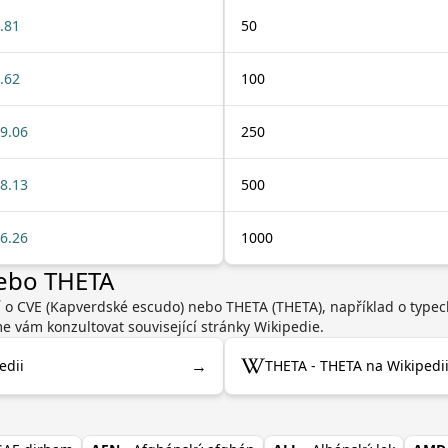
.81
50
.62
100
9.06
250
8.13
500
6.26
1000
nebo THETA
í o CVE (Kapverdské escudo) nebo THETA (THETA), například o type
 vám konzultovat související stránky Wikipedie.
→
edii
THETA - THETA na Wikipedi