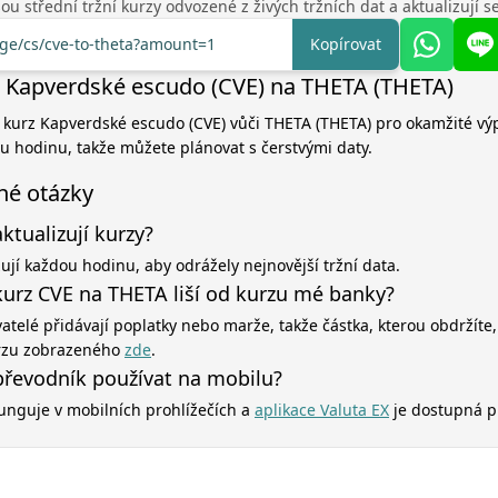
u střední tržní kurzy odvozené z živých tržních dat a aktualizují 
nge/cs/cve-to-theta?amount=1
Kopírovat
 Kapverdské escudo (CVE) na THETA (THETA)
í kurz Kapverdské escudo (CVE) vůči THETA (THETA) pro okamžité výp
ou hodinu, takže můžete plánovat s čerstvými daty.
né otázky
aktualizují kurzy?
zují každou hodinu, aby odrážely nejnovější tržní data.
kurz CVE na THETA liší od kurzu mé banky?
atelé přidávají poplatky nebo marže, takže částka, kterou obdržíte,
rzu zobrazeného
zde
.
řevodník používat na mobilu?
unguje v mobilních prohlížečích a
aplikace Valuta EX
je dostupná p