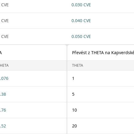
 CVE
0.030 CVE
 CVE
0.040 CVE
 CVE
0.050 CVE
A
Převést z THETA na Kapverdsk
HETA
THETA
.076
1
.38
5
.76
10
.52
20