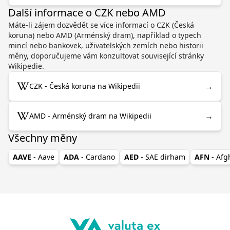
Další informace o CZK nebo AMD
Máte-li zájem dozvědět se více informací o CZK (Česká
koruna) nebo AMD (Arménský dram), například o typech
mincí nebo bankovek, uživatelských zemích nebo historii
měny, doporučujeme vám konzultovat související stránky
Wikipedie.
→
CZK - Česká koruna na Wikipedii
→
AMD - Arménský dram na Wikipedii
Všechny měny
AAVE
- Aave
ADA
- Cardano
AED
- SAE dirham
AFN
- Af