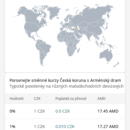
Porovnejte směnné kurzy Česká koruna s Arménský dram
Typické povolenky na různých maloobchodních devizových trz
Hodnotit
CZK
Poplatek za převod
AMD
0
%
1 CZK
0.0 CZK
17.45 AMD
1
%
1 CZK
0.010 CZK
17.27 AMD