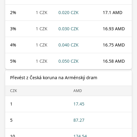
2
%
1 CZK
0.020 CZK
17.1 AMD
3
%
1 CZK
0.030 CZK
16.93 AMD
4
%
1 CZK
0.040 CZK
16.75 AMD
5
%
1 CZK
0.050 CZK
16.58 AMD
Převést z Česká koruna na Arménský dram
CZK
AMD
1
17.45
5
87.27
10
174.54