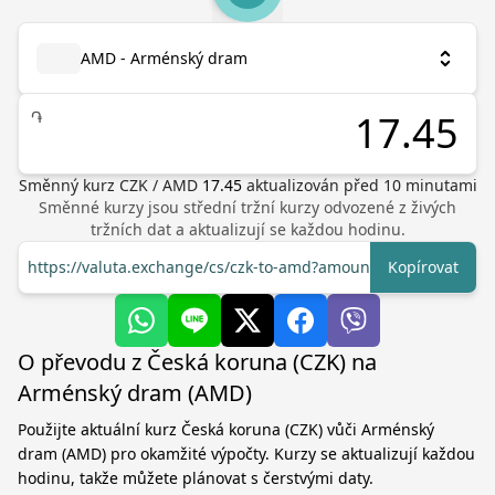
AMD - Arménský dram
֏
Směnný kurz
CZK
/
AMD
17.45
aktualizován před
10
minutami
Směnné kurzy jsou střední tržní kurzy odvozené z živých
tržních dat a aktualizují se každou hodinu.
https://valuta.exchange/cs/czk-to-amd?amount=1
Kopírovat
O převodu z Česká koruna (CZK) na
Arménský dram (AMD)
Použijte aktuální kurz Česká koruna (CZK) vůči Arménský
dram (AMD) pro okamžité výpočty. Kurzy se aktualizují každou
hodinu, takže můžete plánovat s čerstvými daty.