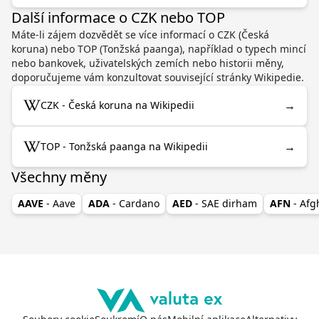
Další informace o CZK nebo TOP
Máte-li zájem dozvědět se více informací o CZK (Česká
koruna) nebo TOP (Tonžská paanga), například o typech mincí
nebo bankovek, uživatelských zemích nebo historii měny,
doporučujeme vám konzultovat související stránky Wikipedie.
→
CZK - Česká koruna na Wikipedii
→
TOP - Tonžská paanga na Wikipedii
Všechny měny
AAVE
- Aave
ADA
- Cardano
AED
- SAE dirham
AFN
- Af