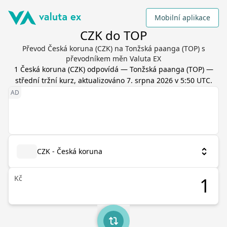
Mobilní aplikace
CZK do TOP
Převod Česká koruna (CZK) na Tonžská paanga (TOP) s
převodníkem měn Valuta EX
1
Česká koruna
(
CZK
) odpovídá
—
Tonžská paanga
(
TOP
) —
střední tržní kurz, aktualizováno
7. srpna 2026 v 5:50 UTC
.
CZK - Česká koruna
Kč