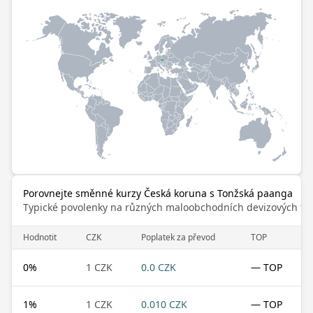
Porovnejte směnné kurzy Česká koruna s Tonžská paanga
Typické povolenky na různých maloobchodních devizových trz
Hodnotit
CZK
Poplatek za převod
TOP
0
%
1 CZK
0.0 CZK
— TOP
1
%
1 CZK
0.010 CZK
— TOP