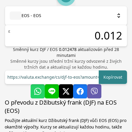
EOS - EOS
ε
Směnný kurz
DJF
/
EOS
0.012478
aktualizován před
28
minutami
Směnné kurzy jsou střední tržní kurzy odvozené z živých
tržních dat a aktualizují se každou hodinu.
https://valuta.exchange/cs/djf-to-eos?amount=1
Kopírovat
O převodu z Džibutský frank (DJF) na EOS
(EOS)
Použijte aktuální kurz Džibutský frank (DJF) vůči EOS (EOS) pro
okamžité výpočty. Kurzy se aktualizují každou hodinu, takže