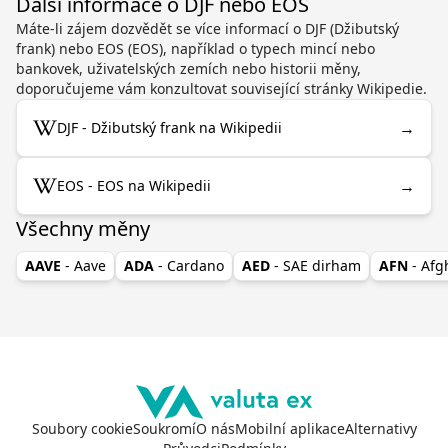
Další informace o DJF nebo EOS
Máte-li zájem dozvědět se více informací o DJF (Džibutský
frank) nebo EOS (EOS), například o typech mincí nebo
bankovek, uživatelských zemích nebo historii měny,
doporučujeme vám konzultovat související stránky Wikipedie.
→
DJF - Džibutský frank na Wikipedii
→
EOS - EOS na Wikipedii
Všechny měny
AAVE
- Aave
ADA
- Cardano
AED
- SAE dirham
AFN
- Af
Soubory cookie
Soukromí
O nás
Mobilní aplikace
Alternativy