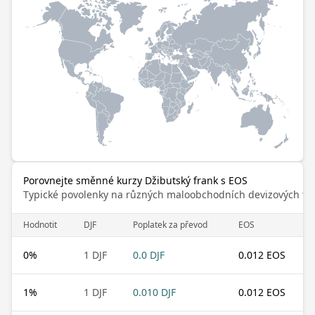
Porovnejte směnné kurzy Džibutský frank s EOS
Typické povolenky na různých maloobchodních devizových trz
Hodnotit
DJF
Poplatek za převod
EOS
0
%
1 DJF
0.0 DJF
0.012 EOS
1
%
1 DJF
0.010 DJF
0.012 EOS