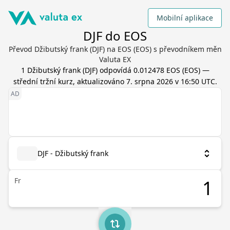
Mobilní aplikace
DJF do EOS
Převod Džibutský frank (DJF) na EOS (EOS) s převodníkem měn
Valuta EX
1
Džibutský frank
(
DJF
) odpovídá
0.012478
EOS
(
EOS
) —
střední tržní kurz, aktualizováno
7. srpna 2026 v 16:50 UTC
.
DJF - Džibutský frank
Fr