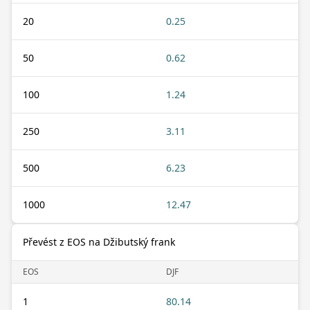
20
0.25
50
0.62
100
1.24
250
3.11
500
6.23
1000
12.47
Převést z EOS na Džibutský frank
EOS
DJF
1
80.14