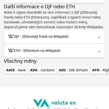
Další informace o DJF nebo ETH
Máte-li zájem dozvědět se více informací o DJF (Džibutský
frank) nebo ETH (Ethereum), například o typech mincí nebo
bankovek, uživatelských zemích nebo historii měny,
doporučujeme vám konzultovat související stránky Wikipedie.
→
DJF - Džibutský frank na Wikipedii
→
ETH - Ethereum na Wikipedii
Všechny měny
AAVE
- Aave
ADA
- Cardano
AED
- SAE dirham
AFN
- Af