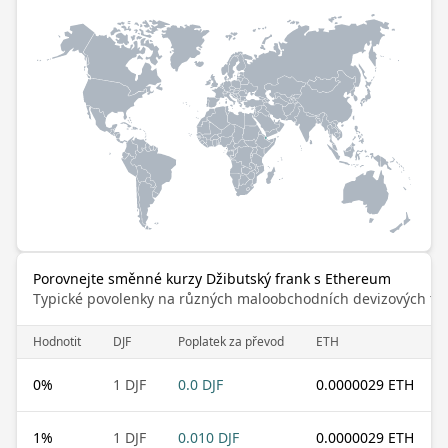
Porovnejte směnné kurzy Džibutský frank s Ethereum
Typické povolenky na různých maloobchodních devizových trz
Hodnotit
DJF
Poplatek za převod
ETH
0
%
1 DJF
0.0 DJF
0.0000029 ETH
1
%
1 DJF
0.010 DJF
0.0000029 ETH