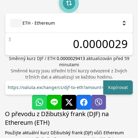
ETH - Ethereum
Ξ
Směnný kurz
DJF
/
ETH
0.0000029413
aktualizován před
59
minutami
Směnné kurzy jsou střední tržní kurzy odvozené z živých
tržních dat a aktualizují se každou hodinu.
https://valuta.exchange/cs/djf-to-eth?amount=1
Kopírovat
O převodu z Džibutský frank (DJF) na
Ethereum (ETH)
Použijte aktuální kurz Džibutský frank (DJF) vůči Ethereum