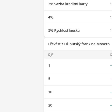
3% Sazba kreditní karty
1
4%
1
5% Rychlost kiosku
1
Převést z Džibutský frank na Monero
DJF
1
5
10
20