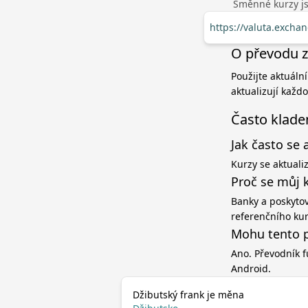
Směnné kurzy jso
https://valuta.excha
O převodu z
Použijte aktuáln
aktualizují každ
Často klade
Jak často se 
Kurzy se aktuali
Proč se můj 
Banky a poskytov
referenčního ku
Mohu tento p
Ano. Převodník f
Android.
Džibutský frank je měna