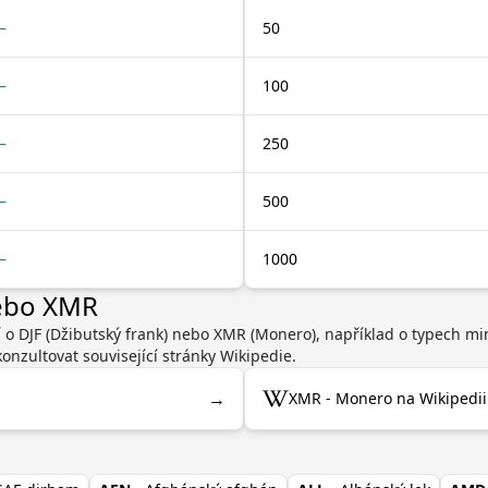
—
50
—
100
—
250
—
500
—
1000
nebo XMR
í o DJF (Džibutský frank) nebo XMR (Monero), například o typech m
nzultovat související stránky Wikipedie.
→
XMR - Monero na Wikipedii