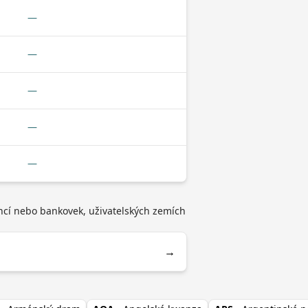
—
—
—
—
—
incí nebo bankovek, uživatelských zemích
→