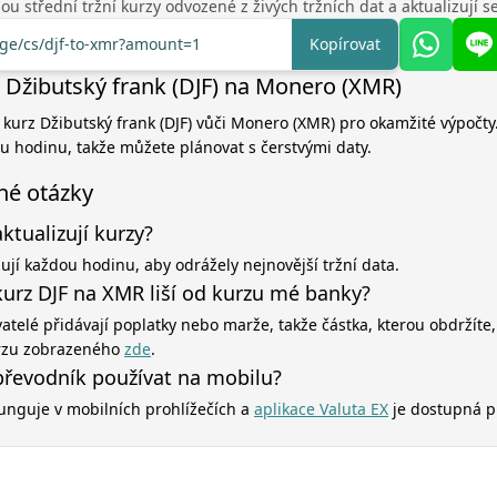
u střední tržní kurzy odvozené z živých tržních dat a aktualizují 
nge/cs/djf-to-xmr?amount=1
Kopírovat
 Džibutský frank (DJF) na Monero (XMR)
í kurz Džibutský frank (DJF) vůči Monero (XMR) pro okamžité výpočty
ou hodinu, takže můžete plánovat s čerstvými daty.
né otázky
aktualizují kurzy?
zují každou hodinu, aby odrážely nejnovější tržní data.
kurz DJF na XMR liší od kurzu mé banky?
atelé přidávají poplatky nebo marže, takže částka, kterou obdržíte,
rzu zobrazeného
zde
.
řevodník používat na mobilu?
unguje v mobilních prohlížečích a
aplikace Valuta EX
je dostupná p