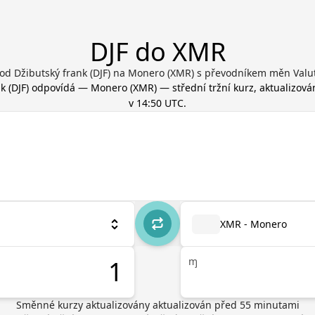
DJF do XMR
od Džibutský frank (DJF) na Monero (XMR) s převodníkem měn Valu
nk
(
DJF
) odpovídá
—
Monero
(
XMR
) — střední tržní kurz, aktualizov
v 14:50 UTC
.
XMR - Monero
ɱ
Směnné kurzy aktualizovány
aktualizován před
55
minutami