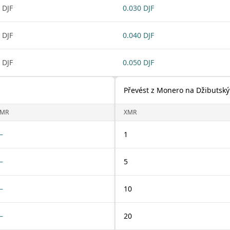
 DJF
0.030 DJF
 DJF
0.040 DJF
 DJF
0.050 DJF
Převést z Monero na Džibutský
XMR
XMR
—
1
—
5
—
10
—
20