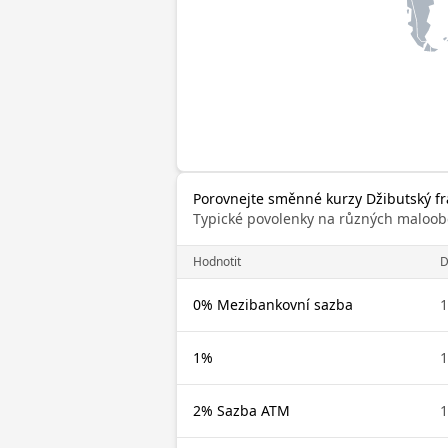
Porovnejte směnné kurzy Džibutský f
Typické povolenky na různých maloob
Hodnotit
D
0% Mezibankovní sazba
1
1%
1
2% Sazba ATM
1