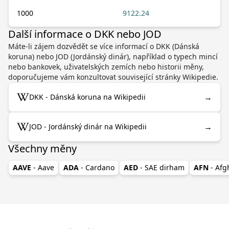
1000
9122.24
Další informace o DKK nebo JOD
Máte-li zájem dozvědět se více informací o DKK (Dánská
koruna) nebo JOD (Jordánský dinár), například o typech mincí
nebo bankovek, uživatelských zemích nebo historii měny,
doporučujeme vám konzultovat související stránky Wikipedie.
→
DKK - Dánská koruna na Wikipedii
→
JOD - Jordánský dinár na Wikipedii
Všechny měny
AAVE
- Aave
ADA
- Cardano
AED
- SAE dirham
AFN
- Af