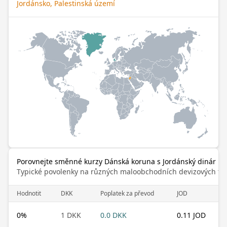
Jordánsko, Palestinská území
Porovnejte směnné kurzy Dánská koruna s Jordánský dinár
Typické povolenky na různých maloobchodních devizových trz
Hodnotit
DKK
Poplatek za převod
JOD
0
%
1 DKK
0.0 DKK
0.11 JOD