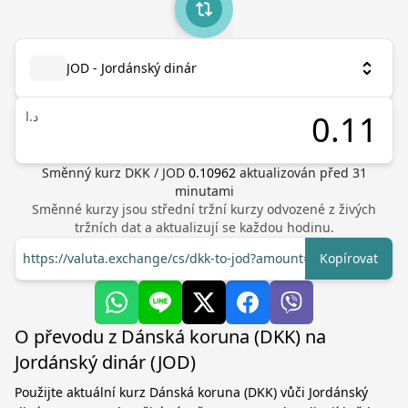
JOD - Jordánský dinár
د.ا
Směnný kurz
DKK
/
JOD
0.10962
aktualizován před
31
minutami
Směnné kurzy jsou střední tržní kurzy odvozené z živých
tržních dat a aktualizují se každou hodinu.
https://valuta.exchange/cs/dkk-to-jod?amount=1
Kopírovat
O převodu z Dánská koruna (DKK) na
Jordánský dinár (JOD)
Použijte aktuální kurz Dánská koruna (DKK) vůči Jordánský