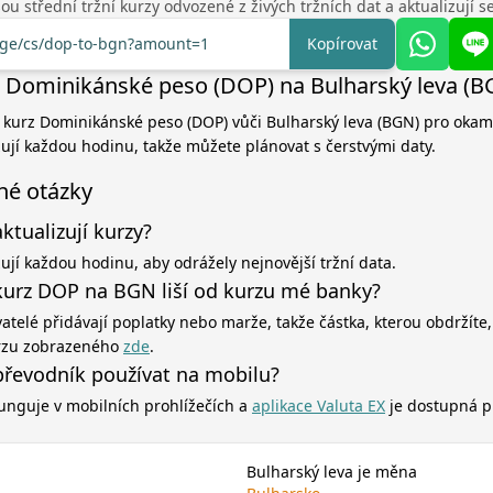
u střední tržní kurzy odvozené z živých tržních dat a aktualizují 
ange/cs/dop-to-bgn?amount=1
Kopírovat
 Dominikánské peso (DOP) na Bulharský leva (B
í kurz Dominikánské peso (DOP) vůči Bulharský leva (BGN) pro okamž
zují každou hodinu, takže můžete plánovat s čerstvými daty.
né otázky
aktualizují kurzy?
zují každou hodinu, aby odrážely nejnovější tržní data.
kurz DOP na BGN liší od kurzu mé banky?
atelé přidávají poplatky nebo marže, takže částka, kterou obdržíte,
rzu zobrazeného
zde
.
řevodník používat na mobilu?
unguje v mobilních prohlížečích a
aplikace Valuta EX
je dostupná p
Bulharský leva je měna