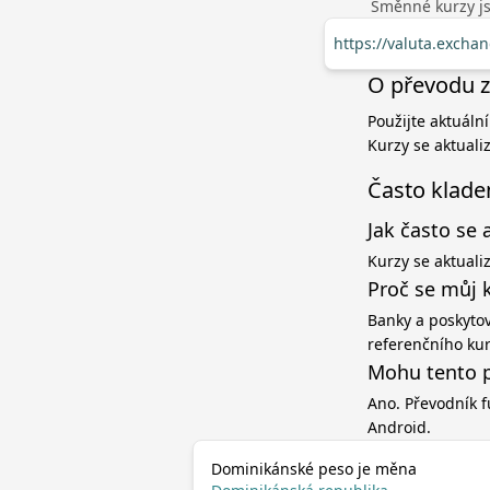
Směnné kurzy jso
https://valuta.exch
O převodu z
Použijte aktuáln
Kurzy se aktuali
Často klade
Jak často se 
Kurzy se aktuali
Proč se můj 
Banky a poskytov
referenčního ku
Mohu tento p
Ano. Převodník f
Android.
Dominikánské peso je měna