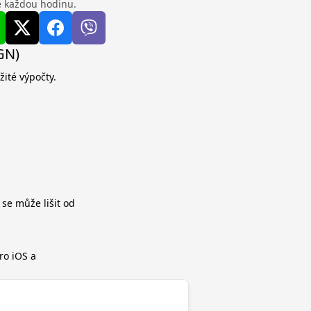
se každou hodinu.
GN)
ité výpočty.
 se může lišit od
ro iOS a