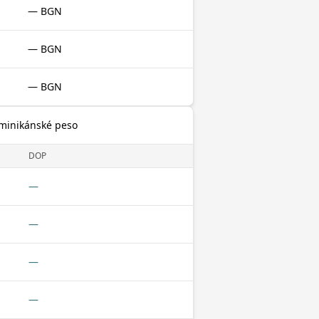
— BGN
— BGN
— BGN
ominikánské peso
DOP
—
—
—
—