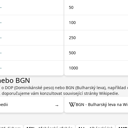
—
50
—
100
—
250
—
500
—
1000
 nebo BGN
í o DOP (Dominikánské peso) nebo BGN (Bulharský leva), například
, doporučujeme vám konzultovat související stránky Wikipedie.
→
edii
BGN - Bulharský leva na Wi