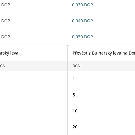
1 DOP
0.030 DOP
1 DOP
0.040 DOP
1 DOP
0.050 DOP
rský leva
Převést z Bulharský leva na D
BGN
BGN
—
1
—
5
—
10
—
20