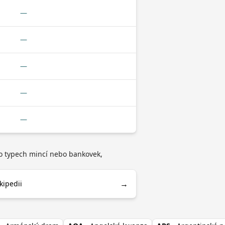
—
—
—
—
—
 o typech mincí nebo bankovek,
→
kipedii