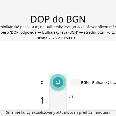
DOP do BGN
minikánské peso (DOP) na Bulharský leva (BGN) s převodníkem měn
 peso
(
DOP
) odpovídá
—
Bulharský leva
(
BGN
) — střední tržní kurz
srpna 2026 v 19:50 UTC
.
BGN - Bulharský lev
лв
Směnné kurzy aktualizovány
aktualizován před
52
minutami