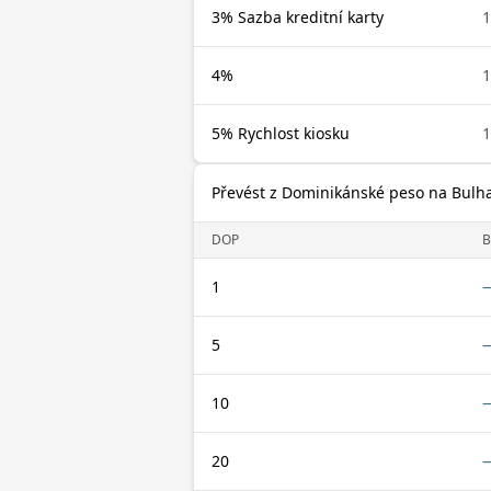
3% Sazba kreditní karty
4%
5% Rychlost kiosku
Převést z Dominikánské peso na Bulha
DOP
1
5
10
20