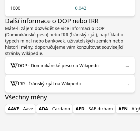
1000
0.042
Další informace o DOP nebo IRR
Máte-li zájem dozvědět se více informací o DOP
(Dominikánské peso) nebo IRR (Íránský rijál), například o
typech mincí nebo bankovek, uživatelských zemích nebo
historii měny, doporučujeme vám konzultovat související
stránky Wikipedie.
→
DOP - Dominikánské peso na Wikipedii
→
IRR - Íránský rijál na Wikipedii
Všechny měny
AAVE
- Aave
ADA
- Cardano
AED
- SAE dirham
AFN
- Af