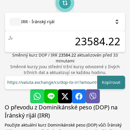
IRR - Íránský rijál
﷼
Směnný kurz
DOP
/
IRR
23584.22
aktualizován před
33
minutami
Směnné kurzy jsou střední tržní kurzy odvozené z živých
tržních dat a aktualizují se každou hodinu.
https://valuta.exchange/cs/dop-to-irr?amount=1
Kopírovat
O převodu z Dominikánské peso (DOP) na
Íránský rijál (IRR)
Použijte aktuální kurz Dominikánské peso (DOP) vůči Íránský