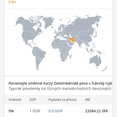
Írán
Porovnejte směnné kurzy Dominikánské peso s Íránský rijál
Typické povolenky na různých maloobchodních devizových trz
Hodnotit
DOP
Poplatek za převod
IRR
0
%
1 DOP
0.0 DOP
23584.22 IRR