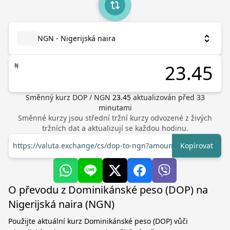
NGN - Nigerijská naira
₦
Směnný kurz
DOP
/
NGN
23.45
aktualizován před
33
minutami
Směnné kurzy jsou střední tržní kurzy odvozené z živých
tržních dat a aktualizují se každou hodinu.
https://valuta.exchange/cs/dop-to-ngn?amount=1
Kopírovat
O převodu z Dominikánské peso (DOP) na
Nigerijská naira (NGN)
Použijte aktuální kurz Dominikánské peso (DOP) vůči