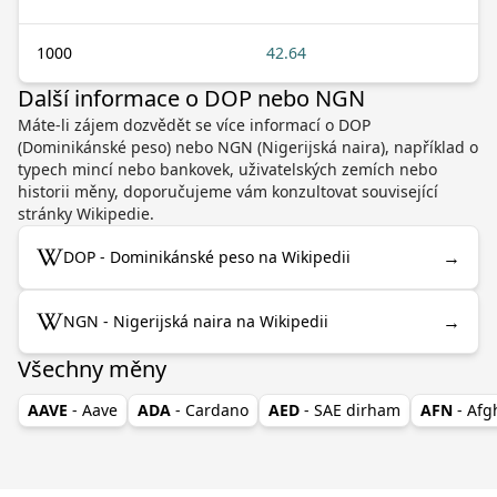
1000
42.64
Další informace o DOP nebo NGN
Máte-li zájem dozvědět se více informací o DOP
(Dominikánské peso) nebo NGN (Nigerijská naira), například o
typech mincí nebo bankovek, uživatelských zemích nebo
historii měny, doporučujeme vám konzultovat související
stránky Wikipedie.
→
DOP - Dominikánské peso na Wikipedii
→
NGN - Nigerijská naira na Wikipedii
Všechny měny
AAVE
- Aave
ADA
- Cardano
AED
- SAE dirham
AFN
- Af