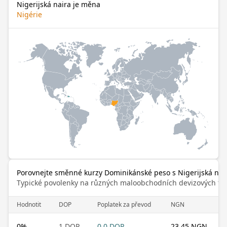
Nigerijská naira je měna
Nigérie
Porovnejte směnné kurzy Dominikánské peso s Nigerijská nai
Typické povolenky na různých maloobchodních devizových trz
Hodnotit
DOP
Poplatek za převod
NGN
0
%
1 DOP
0.0 DOP
23.45 NGN