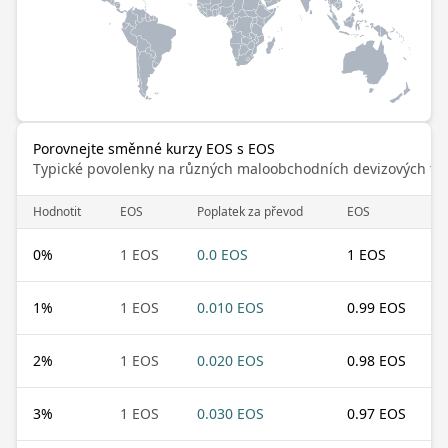
Porovnejte směnné kurzy EOS s EOS
Typické povolenky na různých maloobchodních devizových trz
Hodnotit
EOS
Poplatek za převod
EOS
0
%
1 EOS
0.0 EOS
1 EOS
1
%
1 EOS
0.010 EOS
0.99 EOS
2
%
1 EOS
0.020 EOS
0.98 EOS
3
%
1 EOS
0.030 EOS
0.97 EOS