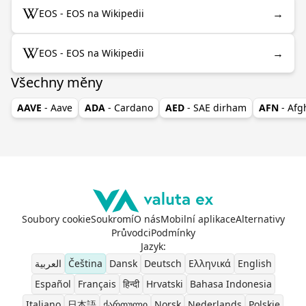
→
EOS - EOS na Wikipedii
→
EOS - EOS na Wikipedii
Všechny měny
AAVE
- Aave
ADA
- Cardano
AED
- SAE dirham
AFN
- Af
Soubory cookie
Soukromí
O nás
Mobilní aplikace
Alternativy
Průvodci
Podmínky
Jazyk
:
العربية
Čeština
Dansk
Deutsch
Ελληνικά
English
Español
Français
हिन्दी
Hrvatski
Bahasa Indonesia
Italiano
日本語
ქართული
Norsk
Nederlands
Polskie