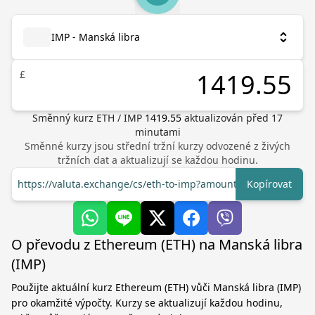
IMP - Manská libra
£
Směnný kurz
ETH
/
IMP
1419.55
aktualizován před
17
minutami
Směnné kurzy jsou střední tržní kurzy odvozené z živých
tržních dat a aktualizují se každou hodinu.
https://valuta.exchange/cs/eth-to-imp?amount=1
Kopírovat
O převodu z Ethereum (ETH) na Manská libra
(IMP)
Použijte aktuální kurz Ethereum (ETH) vůči Manská libra (IMP)
pro okamžité výpočty. Kurzy se aktualizují každou hodinu,