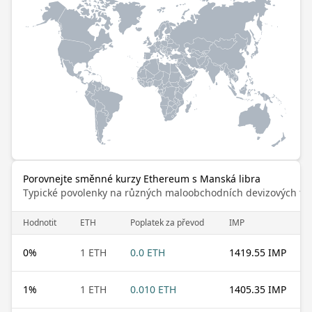
Porovnejte směnné kurzy Ethereum s Manská libra
Typické povolenky na různých maloobchodních devizových trz
Hodnotit
ETH
Poplatek za převod
IMP
0
%
1 ETH
0.0 ETH
1419.55 IMP
1
%
1 ETH
0.010 ETH
1405.35 IMP