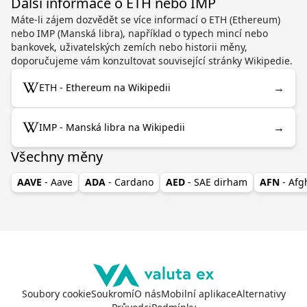
Další informace o ETH nebo IMP
Máte-li zájem dozvědět se více informací o ETH (Ethereum)
nebo IMP (Manská libra), například o typech mincí nebo
bankovek, uživatelských zemích nebo historii měny,
doporučujeme vám konzultovat související stránky Wikipedie.
→
ETH - Ethereum na Wikipedii
→
IMP - Manská libra na Wikipedii
Všechny měny
AAVE
- Aave
ADA
- Cardano
AED
- SAE dirham
AFN
- Af
Soubory cookie
Soukromí
O nás
Mobilní aplikace
Alternativy