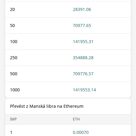
20
28391.06
50
70977.65
100
141955.31
250
354888.28
500
709776.57
1000
1419553.14
Převést z Manská libra na Ethereum
IMP
ETH
1
0.00070