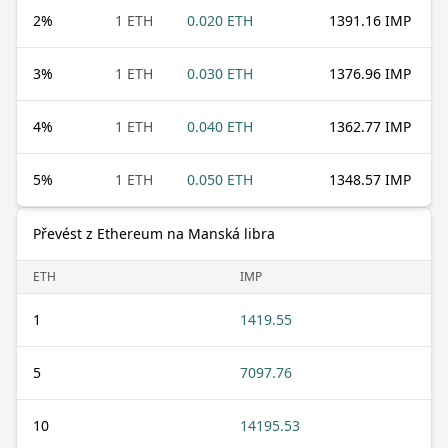
2
%
1 ETH
0.020 ETH
1391.16 IMP
3
%
1 ETH
0.030 ETH
1376.96 IMP
4
%
1 ETH
0.040 ETH
1362.77 IMP
5
%
1 ETH
0.050 ETH
1348.57 IMP
Převést z Ethereum na Manská libra
ETH
IMP
1
1419.55
5
7097.76
10
14195.53