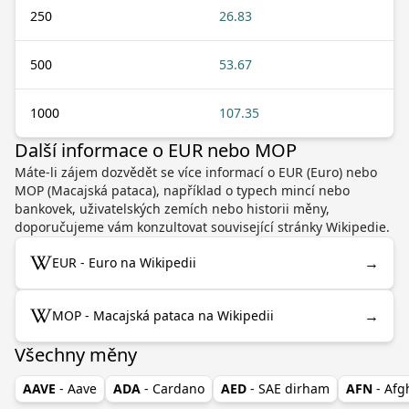
250
26.83
500
53.67
1000
107.35
Další informace o EUR nebo MOP
Máte-li zájem dozvědět se více informací o EUR (Euro) nebo
MOP (Macajská pataca), například o typech mincí nebo
bankovek, uživatelských zemích nebo historii měny,
doporučujeme vám konzultovat související stránky Wikipedie.
→
EUR - Euro na Wikipedii
→
MOP - Macajská pataca na Wikipedii
Všechny měny
AAVE
- Aave
ADA
- Cardano
AED
- SAE dirham
AFN
- Af