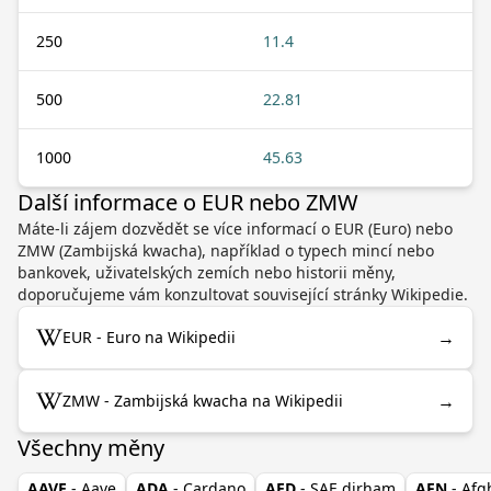
250
11.4
500
22.81
1000
45.63
Další informace o EUR nebo ZMW
Máte-li zájem dozvědět se více informací o EUR (Euro) nebo
ZMW (Zambijská kwacha), například o typech mincí nebo
bankovek, uživatelských zemích nebo historii měny,
doporučujeme vám konzultovat související stránky Wikipedie.
→
EUR - Euro na Wikipedii
→
ZMW - Zambijská kwacha na Wikipedii
Všechny měny
AAVE
- Aave
ADA
- Cardano
AED
- SAE dirham
AFN
- Af