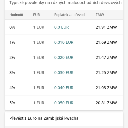
Typické povolenky na různých maloobchodních devizových trz
Hodnotit
EUR
Poplatek za převod
ZMW
0
%
1 EUR
0.0 EUR
21.91 ZMW
1
%
1 EUR
0.010 EUR
21.69 ZMW
2
%
1 EUR
0.020 EUR
21.47 ZMW
3
%
1 EUR
0.030 EUR
21.25 ZMW
4
%
1 EUR
0.040 EUR
21.03 ZMW
5
%
1 EUR
0.050 EUR
20.81 ZMW
Převést z Euro na Zambijská kwacha