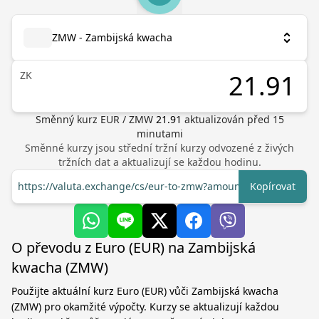
ZMW - Zambijská kwacha
ZK
Směnný kurz
EUR
/
ZMW
21.91
aktualizován před
15
minutami
Směnné kurzy jsou střední tržní kurzy odvozené z živých
tržních dat a aktualizují se každou hodinu.
https://valuta.exchange/cs/eur-to-zmw?amount=1
Kopírovat
O převodu z Euro (EUR) na Zambijská
kwacha (ZMW)
Použijte aktuální kurz Euro (EUR) vůči Zambijská kwacha
(ZMW) pro okamžité výpočty. Kurzy se aktualizují každou