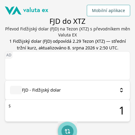
Mobilní aplikace
FJD do XTZ
Převod Fidžijský dolar (FJD) na Tezon (XTZ) s převodníkem měn
Valuta EX
1
Fidžijský dolar
(
FJD
) odpovídá
2.29
Tezon
(
XTZ
) — střední
tržní kurz, aktualizováno
8. srpna 2026 v 2:50 UTC
.
FJD - Fidžijský dolar
$