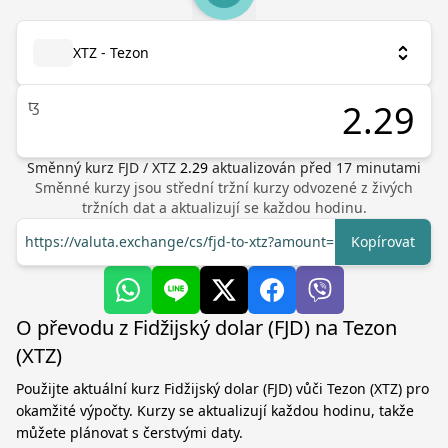
XTZ - Tezon
ꜩ
Směnný kurz
FJD
/
XTZ
2.29
aktualizován před
17
minutami
Směnné kurzy jsou střední tržní kurzy odvozené z živých
tržních dat a aktualizují se každou hodinu.
https://valuta.exchange/cs/fjd-to-xtz?amount=1
Kopírovat
O převodu z Fidžijský dolar (FJD) na Tezon
(XTZ)
Použijte aktuální kurz Fidžijský dolar (FJD) vůči Tezon (XTZ) pro
okamžité výpočty. Kurzy se aktualizují každou hodinu, takže
můžete plánovat s čerstvými daty.