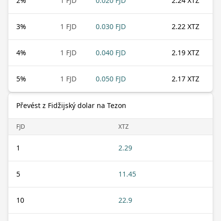
2
%
1 FJD
0.020 FJD
2.24 XTZ
3
%
1 FJD
0.030 FJD
2.22 XTZ
4
%
1 FJD
0.040 FJD
2.19 XTZ
5
%
1 FJD
0.050 FJD
2.17 XTZ
Převést z Fidžijský dolar na Tezon
FJD
XTZ
1
2.29
5
11.45
10
22.9