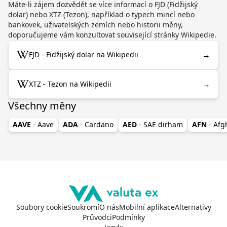
Máte-li zájem dozvědět se více informací o FJD (Fidžijský
dolar) nebo XTZ (Tezon), například o typech mincí nebo
bankovek, uživatelských zemích nebo historii měny,
doporučujeme vám konzultovat související stránky Wikipedie.
→
FJD - Fidžijský dolar na Wikipedii
→
XTZ - Tezon na Wikipedii
Všechny měny
AAVE
- Aave
ADA
- Cardano
AED
- SAE dirham
AFN
- Af
Soubory cookie
Soukromí
O nás
Mobilní aplikace
Alternativy
Průvodci
Podmínky