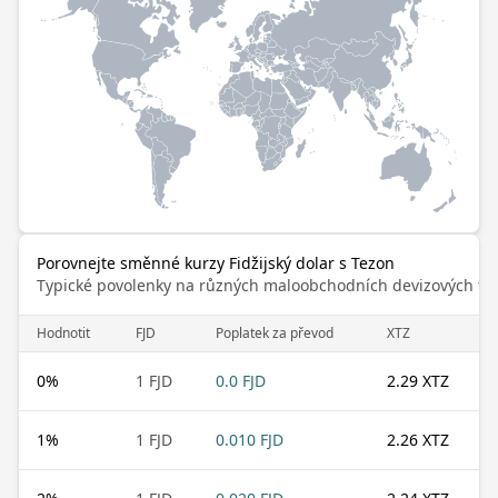
Porovnejte směnné kurzy Fidžijský dolar s Tezon
Typické povolenky na různých maloobchodních devizových trz
Hodnotit
FJD
Poplatek za převod
XTZ
0
%
1 FJD
0.0 FJD
2.29 XTZ
1
%
1 FJD
0.010 FJD
2.26 XTZ