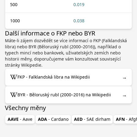
500
0.019
1000
0.038
Další informace o FKP nebo BYR
Máte-li zájem dozvědět se více informací o FKP (Falklandská
libra) nebo BYR (Běloruský rubl (2000–2016)), například o
typech mincí nebo bankovek, uživatelských zemích nebo
historii měny, doporučujeme vám konzultovat související
stránky Wikipedie.
→
FKP - Falklandská libra na Wikipedii
→
BYR - Běloruský rubl (2000–2016) na Wikipedii
Všechny měny
AAVE
- Aave
ADA
- Cardano
AED
- SAE dirham
AFN
- Af