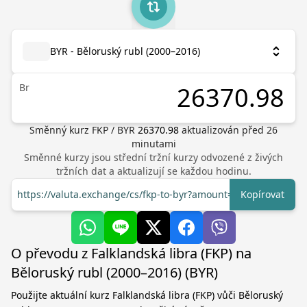
BYR - Běloruský rubl (2000–2016)
Br
Směnný kurz
FKP
/
BYR
26370.98
aktualizován před
26
minutami
Směnné kurzy jsou střední tržní kurzy odvozené z živých
tržních dat a aktualizují se každou hodinu.
https://valuta.exchange/cs/fkp-to-byr?amount=1
Kopírovat
O převodu z Falklandská libra (FKP) na
Běloruský rubl (2000–2016) (BYR)
Použijte aktuální kurz Falklandská libra (FKP) vůči Běloruský